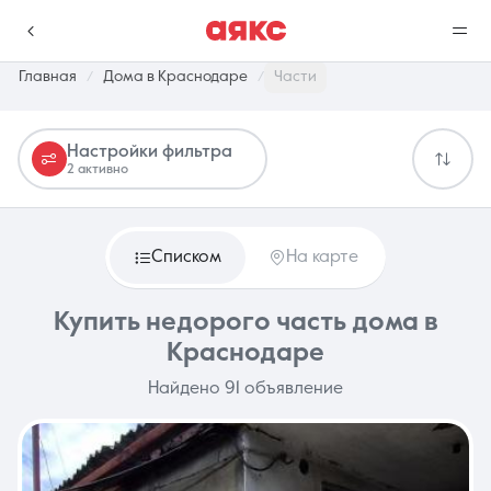
Главная
Дома в Краснодаре
Части
Настройки фильтра
г. Краснодар
2 активно
Избранное
Сравнение
0 объявлений
0 объявлений
Списком
На карте
Недвижимость
Услуги
Купить недорого часть дома в
Краснодаре
Найдено 91 объявление
О компании
Контакты