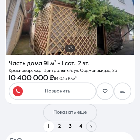
1/5
Часть дома
91 м²
+ 1 сот.
,
2 эт.
Краснодар, мкр. Центральный, ул. Орджоникидзе, 23
10 400 000 ₽
114 035 ₽/м²
Позвонить
Показать еще
1
2
3
4