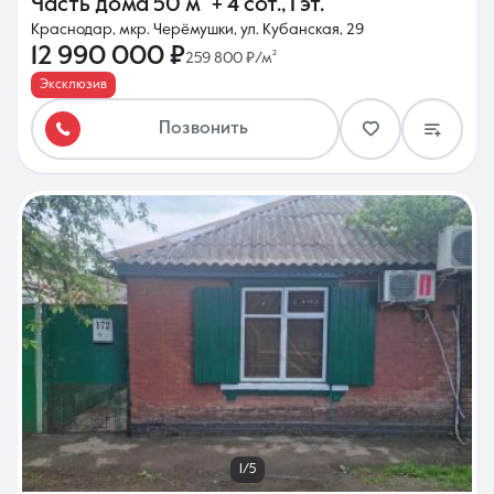
Часть дома
50 м²
+ 4 сот.
,
1 эт.
Краснодар, мкр. Черёмушки, ул. Кубанская, 29
12 990 000 ₽
259 800 ₽/м²
Эксклюзив
Позвонить
1/5