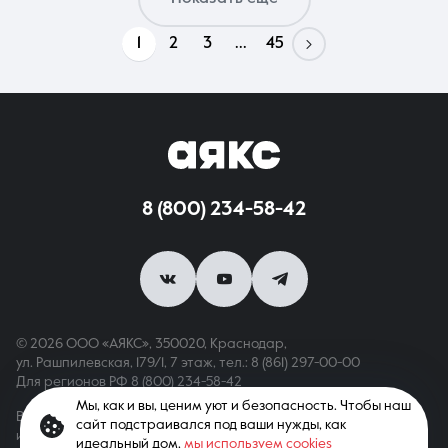
1
2
3
...
45
8 (800) 234-58-42
© 2026 ООО «АЯКС», 350020, Краснодар,
ул. Рашпилевская, 179/1, 7 этаж,
тел.: 8 (861) 297-00-00
Для регионов РФ
8 (800) 234-58-42
Мы, как и вы, ценим уют и безопасность. Чтобы наш
Вся информация, опубликованная на сайте, носит только
сайт подстраивался под ваши нужды, как
информационный характер и не является публичной офертой,
идеальный дом,
мы используем cookies