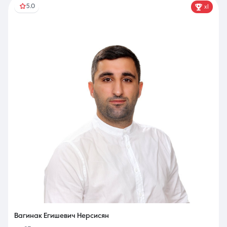
5.0
x1
Вагинак Егишевич Нерсисян