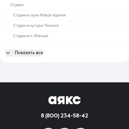
Студии
Студии в ауле Новая Адыгея
8 (861) 297-00-00
Студии в хуторе Ленина
Ежедневно с 08:30 до 20:00
Студии в п. Южный
Студии в п. Знаменский
Показать все
Студии в п. Краснодарский
Студии в п. Яблоновский
Студии недорого
Студии вторичка
Студии с ремонтом
Студии в ипотеку
8 (800) 234-58-42
Студии в панельных домах