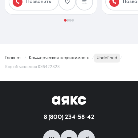
Позвонить
Позво
Главная
Коммерческая недвижимость
Undefined
Код объявления 1016422828
8 (800) 234-58-42