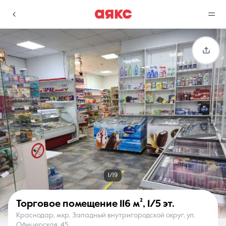
г. Краснодар
Избранное
Сравнение
0 объявлений
0 объявлений
Недвижимость
Услуги
1/19
Торговое помещение
116 м²
,
1/5 эт.
Краснодар, мкр. Западный внутригородской округ, ул.
О компании
Контакты
Офицерская, 45