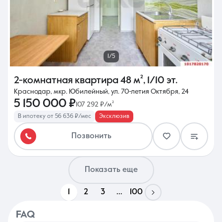
1/5
2-комнатная квартира
48 м²
,
1/10 эт.
Краснодар, мкр. Юбилейный, ул. 70-летия Октября, 24
5 150 000 ₽
107 292 ₽/м²
В ипотеку от 56 636 ₽/мес
Эксклюзив
Позвонить
Показать еще
1
2
3
...
100
FAQ