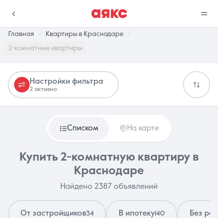
Главная
Квартиры в Краснодаре
2-комнатные квартиры
г. Краснодар
Настройки фильтра
2 активно
Избранное
Сравнение
0 объявлений
0 объявлений
Списком
На карте
Недвижимость
Услуги
Купить 2-комнатную квартиру в
Краснодаре
Найдено 2387 объявлений
О компании
Контакты
От застройщиков
В ипотеку
Без ре
34
140