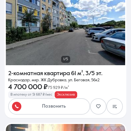
1/5
2-комнатная квартира
61 м²
,
3/5 эт.
Краснодар, мкр. ЖК Дубровка, ул. Беговая, 56к2
4 700 000 ₽
75 929 ₽/м²
В ипотеку от 51 687 ₽/мес
Эксклюзив
Позвонить