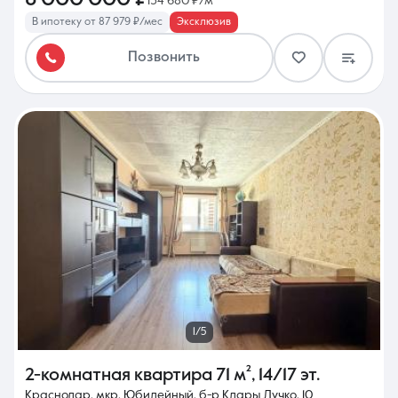
134 680 ₽/м²
В ипотеку от 87 979 ₽/мес
Эксклюзив
Позвонить
1/5
2-комнатная квартира
71 м²
,
14/17 эт.
Краснодар, мкр. Юбилейный, б-р Клары Лучко, 10