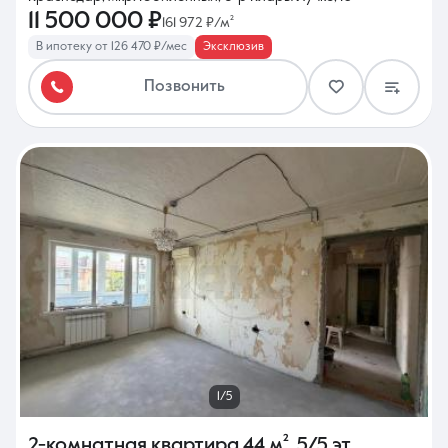
11 500 000 ₽
161 972 ₽/м²
В ипотеку от 126 470 ₽/мес
Эксклюзив
Позвонить
1/5
2-комнатная квартира
44 м²
,
5/5 эт.