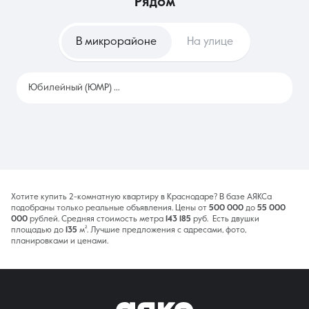
рядом
не готов к крупным разовым расходам на ремонт. Это
позволяет быстро сменить локацию при изменении места
работы без сложного процесса продажи актива.
В микрорайоне
На улице
Юбилейный (ЮМР)
2389
Хотите купить 2-комнатную квартиру в Краснодаре? В базе АЯКСа
подобраны только реальные объявления. Цены от
500 000
до
55 000
000
рублей. Средняя стоимость метра
143 185
руб. Есть двушки
площадью до
135
м². Лучшие предложения с адресами, фото,
планировками и ценами.