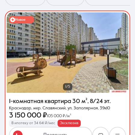
Новое
8 (861) 297-00-00
Ежедневно с 08:30 до 20:00
1/5
1-комнатная квартира
30 м²
,
8/24 эт.
Краснодар, мкр. Славянский, ул. Заполярная, 39к10
3 150 000 ₽
105 000 ₽/м²
В ипотеку от 34 641 ₽/мес
Эксклюзив