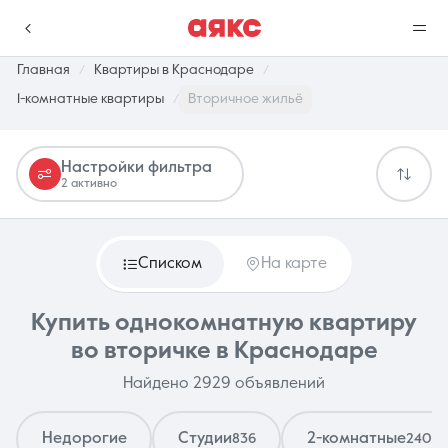
Главная
Квартиры в Краснодаре
1-комнатные квартиры
Вторичное жильё
г. Краснодар
Настройки фильтра
2 активно
Избранное
Сравнение
0 объявлений
0 объявлений
Списком
На карте
Недвижимость
Услуги
Купить однокомнатную квартиру
во вторичке в Краснодаре
Найдено 2929 объявлений
О компании
Контакты
Недорогие
Студии
2-комнатные
836
2400