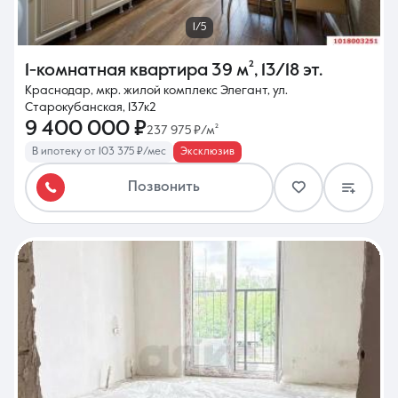
1/5
1-комнатная квартира
39 м²
,
13/18 эт.
Краснодар, мкр. жилой комплекс Элегант, ул.
Старокубанская, 137к2
9 400 000 ₽
237 975 ₽/м²
В ипотеку от 103 375 ₽/мес
Эксклюзив
Позвонить