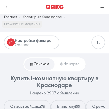
Главная
Квартиры в Краснодаре
1-комнатные квартиры
г. Краснодар
Настройки фильтра
2 активно
Избранное
Сравнение
0 объявлений
0 объявлений
Списком
На карте
Недвижимость
Услуги
Купить 1-комнатную квартиру в
Краснодаре
Найдено 2907 объявлений
О компании
Контакты
От застройщика
В ипотеку
С ремон
76
133