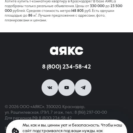
Хотите купить 1-комнатную квартиру в Краснодаре? В базе АЯКСа
подобраны только реальные объявления. Цены от
330 000
до
23 500
000
рублей. Средняя стоимость метра
148 805
руб. Есть однушки
площадью до
86
м². Лучшие предложения с адресами, фото,
планировками и ценами.
8 (800) 234-58-42
© 2026 ООО «АЯКС», 350020, Краснодар,
ул. Рашпилевская, 179/1, 7 этаж,
тел.: 8 (861) 297-00-00
Для регионов РФ
8 (800) 234-58-42
Мы, как и вы, ценим уют и безопасность. Чтобы наш
Вся информация, опубликованная на сайте, носит только
сайт подстраивался под ваши нужды, как