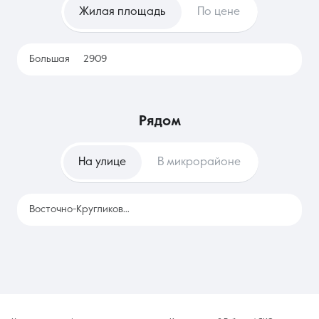
Жилая площадь
По цене
только планирует переезд или часто меняет место работы,
позволяя изучить разные локации без привязки к
конкретному адресу и значительных разовых трат.
Большая
2909
рядом
На улице
В микрорайоне
Восточно-Кругликовская
2909