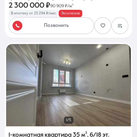
2 300 000 ₽
90 909 ₽/м²
В ипотеку от 25 294 ₽/мес
Эксклюзив
Позвонить
1/5
1-комнатная квартира
35 м²
,
6/18 эт.