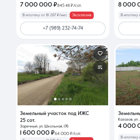
7 000 000 ₽
8 000 
845 411 ₽/сот.
В ипотеку от 81 267 ₽/мес
Эксклюзив
В ипотеку 
+7 (989) 232-74-74
Земельный участок под ИЖС
Земельн
Казазов, ул.
25 сот.
4 000 
Заречный, ул. Школьная, 176
1 600 000 ₽
64 000 ₽/сот.
В ипотеку 