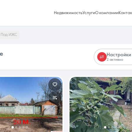
Недвижимость
Услуги
О компании
Конта
Под ИЖС
е
Настройки
2 активно
Избранное
0 объявлений
Услуги