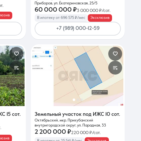
Приборов, ул. Екатериновская, 25/5
т.
60 000 000 ₽
3 000 000 ₽/сот.
люзив
В ипотеку от 696 575 ₽/мес
Эксклюзив
+7 (989) 000-12-59
ИЖС
15 сот.
Земельный участок под ИЖС
10 сот.
Октябрьский, мкр. Прикубанский
внутригородской округ, ул. Парадная, 33
.
2 200 000 ₽
220 000 ₽/сот.
люзив
В ипотеку от 25 541 ₽/мес
Эксклюзив