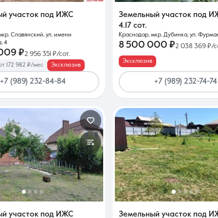
ый участок под ИЖС
Земельный участок под И
4.17 сот.
Контакты
мкр. Славянский, ул. имени
Краснодар, мкр. Дубинка, ул. Фурман
, 4
8 500 000 ₽
2 038 369 ₽/с
009 ₽
2 956 351 ₽/сот.
Эксклюзив
от 172 982 ₽/мес
Эксклюзив
+7 (989) 232-84-84
+7 (989) 232-74-74
8 (861) 297-00-00
Ежедневно с 08:30 до 20:00
ый участок под ИЖС
Земельный участок под И