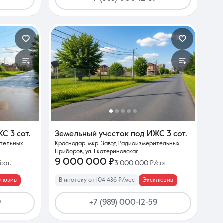
ИЖС
3 сот.
Земельный участок под ИЖС
3 сот.
ительных
Краснодар, мкр. Завод Радиоизмерительных
Приборов, ул. Екатериновская
9 000 000 ₽
сот.
3 000 000 ₽/сот.
клюзив
В ипотеку от 104 486 ₽/мес
Эксклюзив
9
+7 (989) 000-12-59