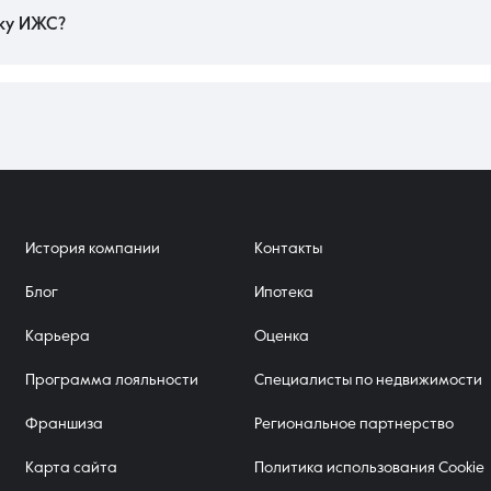
оят дороже. Немаловажным фактором является плотность окружающей застрой
тку ИЖС?
окументов через МФЦ занимает от 9 до 12 рабочих дней. Если задействован
 аудита банком и оценки объекта. Сбор актуальных справок об отсутств
 при готовом межевании выйти на подписание документов можно в кратчайши
История компании
Контакты
Блог
Ипотека
Карьера
Оценка
Программа лояльности
Специалисты по недвижимости
Франшиза
Региональное партнерство
Карта сайта
Политика использования Cookie