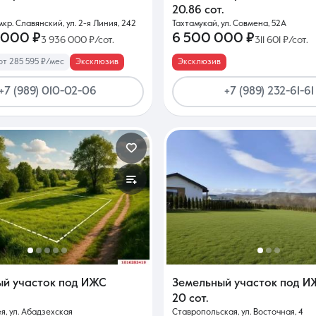
20.86 сот.
кр. Славянский, ул. 2-я Линия, 242
Тахтамукай, ул. Совмена, 52А
 000 ₽
6 500 000 ₽
3 936 000 ₽/сот.
311 601 ₽/сот.
от 285 595 ₽/мес
Эксклюзив
Эксклюзив
+7 (989) 010-02-06
+7 (989) 232-61-61
ый участок под ИЖС
Земельный участок под И
20 сот.
я, ул. Абадзехская
Ставропольская, ул. Восточная, 4