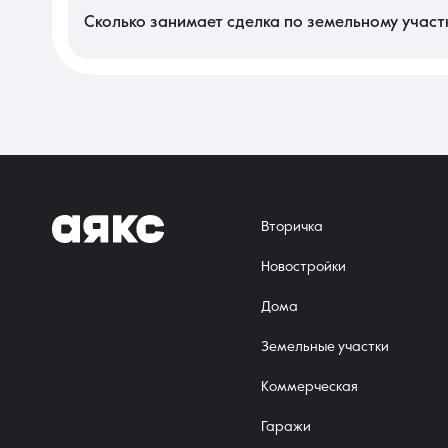
прямоугольные участки без существенных перепадов высот ст
Сколько занимает сделка по земельному учас
Регистрация права собственности в Росреестре при подаче д
процесс может затянуться до месяца из-за дополнительного
занимают еще 3–5 дней. В случае прямой продажи за наличные
Вторичка
Новостройки
Дома
Земельные участки
Коммерческая
Гаражи