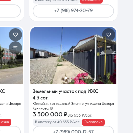
+7 (918) 974-20-79
ЖС
Земельный участок под ИЖС
4.3 сот.
имени Цезаря
Южный, п. коттеджный Знание, ул. имени Цезаря
Куникова, 18
3 500 000 ₽
.
813 953 ₽/сот.
люзив
В ипотеку от 40 633 ₽/мес
Эксклюзив
7
+7 (989) 000-12-57