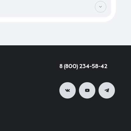
ки и уровень развития инфраструктуры.
ы кредитные средства или целевая ипотека на строительство,
ии обременений и подготовка договора купли-продажи обычно
е сроки.
8 (800) 234-58-42