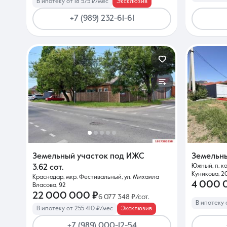
В ипотеку от 18 575 ₽/мес
Эксклюзив
+7 (989) 232-61-61
Земельный участок под ИЖС
Земельн
Южный, п. к
3.62 сот.
Куникова, 2
Краснодар, мкр. Фестивальный, ул. Михаила
4 000 
Власова, 92
22 000 000 ₽
6 077 348 ₽/сот.
В ипотеку 
В ипотеку от 255 410 ₽/мес
Эксклюзив
+7 (989) 000-12-54