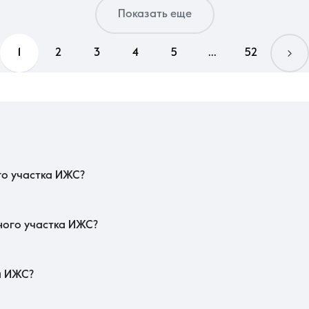
Показать еще
1
2
3
4
5
...
52
ть ширину фасада — оптимально от 15–20 метров для комфортного размещени
бора типа фундамента. Изучите наличие подъездных путей: твердое покрытие
жизнь в частном секторе была удобной.
го участка ИЖС?
о собственности и отсутствие арестов или залогов. Главным документом для
е скрытых охранных зон. Обязательно проверьте межевой план с официаль
кже принято запрашивать справки об отсутствии задолженностей по налогам.
ного участка ИЖС?
электричества и газа, так как их фактическое наличие по меже не гара
в или водоохранных зон, которые могут наложить жесткий запрет на капиталь
 застройку, что упростит процедуру регистрации будущего дома и получени
а ИЖС?
из престижности микрорайона и близости к основным транспортным раз
ию с территориями, где возможны только автономные системы. В регио