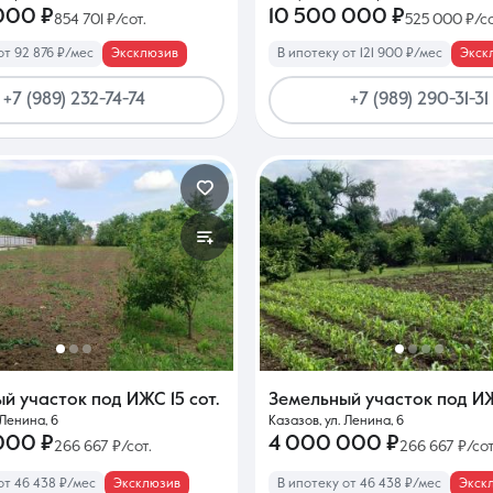
000 ₽
10 500 000 ₽
854 701 ₽/сот.
525 000 ₽/со
от 92 876 ₽/мес
Эксклюзив
В ипотеку от 121 900 ₽/мес
Экск
+7 (989) 232-74-74
+7 (989) 290-31-31
ый участок под ИЖС
15 сот.
Земельный участок под 
 Ленина, 6
Казазов, ул. Ленина, 6
000 ₽
4 000 000 ₽
266 667 ₽/сот.
266 667 ₽/сот
от 46 438 ₽/мес
Эксклюзив
В ипотеку от 46 438 ₽/мес
Экск