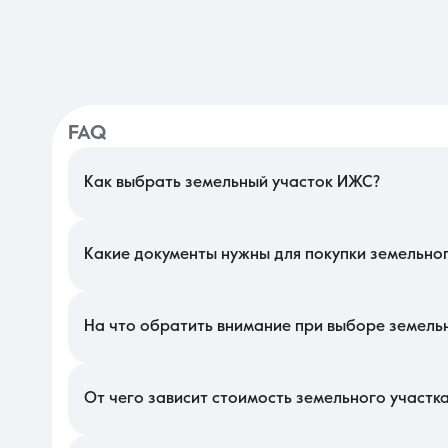
FAQ
Как выбрать земельный участок ИЖС?
При поиске надела под застройку в Краснодаре важно учитыва
уровень грунтовых вод, так как на юге это критично для вы
Уточните удаленность от социальных объектов, чтобы будущая 
Какие документы нужны для покупки земельно
Для сделки необходима выписка из ЕГРН, подтверждающая прав
наглядно показывает разрешенное пятно застройки и наличи
соседние территории. В этом сегменте на локальном рынке та
На что обратить внимание при выборе земель
Тщательно проверьте технические условия на подключение 
поблизости высоковольтных линий, магистральных газопроводо
разрешенного использования позволяет именно индивидуальную
От чего зависит стоимость земельного участк
Цена в данном секторе недвижимости формируется исходя 
значительно повышает рыночную оценку надела по сравнен