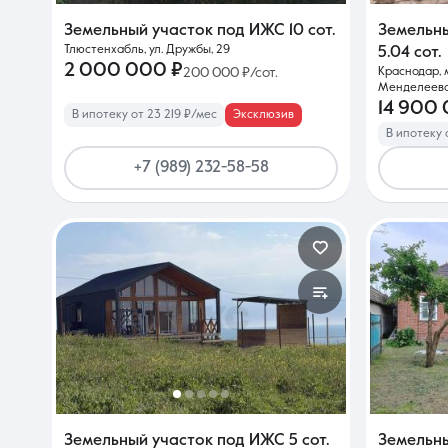
Земельный участок под ИЖС
10 сот.
Земельн
Тлюстенхабль, ул. Дружбы, 29
5.04 сот.
О компании
2 000 000 ₽
200 000 ₽/сот.
Краснодар, 
Менделеева
14 900 
В ипотеку от 23 219 ₽/мес
Эксклюзив
В ипотеку 
+7 (989) 232-58-58
Земельный участок под ИЖС
5 сот.
Земельн