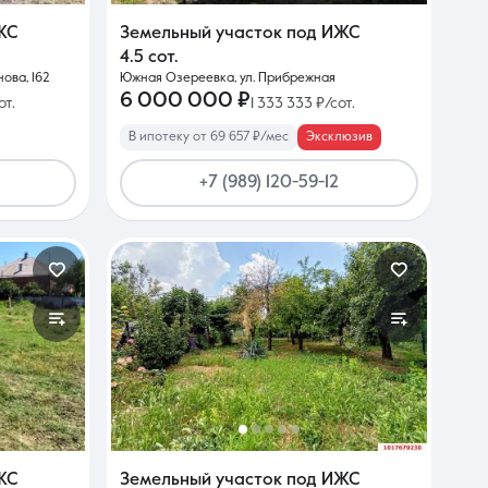
ЖС
Земельный участок под ИЖС
4.5 сот.
ова, 162
Южная Озереевка, ул. Прибрежная
6 000 000 ₽
от.
1 333 333 ₽/сот.
В ипотеку от 69 657 ₽/мес
Эксклюзив
+7 (989) 120-59-12
ЖС
Земельный участок под ИЖС