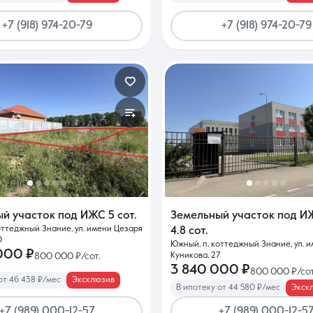
+7 (918) 974-20-79
+7 (918) 974-20-79
ый участок под ИЖС
5 сот.
Земельный участок под И
оттеджный Знание, ул. имени Цезаря
4.8 сот.
0
Южный, п. коттеджный Знание, ул. 
000 ₽
800 000 ₽/сот.
Куникова, 27
3 840 000 ₽
800 000 ₽/сот
от 46 438 ₽/мес
Эксклюзив
В ипотеку от 44 580 ₽/мес
Экск
+7 (989) 000-12-57
+7 (989) 000-12-5