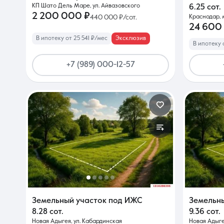
КП Шато Дель Маре, ул. Айвазовского
6.25 сот.
2 200 000 ₽
440 000 ₽/сот.
Краснодар, м
24 600
В ипотеку от 25 541 ₽/мес
Эксклюзив
В ипотеку 
+7 (989) 000-12-57
Земельный участок под ИЖС
Земельн
8.28 сот.
9.36 сот.
Новая Адыгея, ул. Кабардинская
Новая Адыге