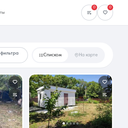
0
0
кты
 фильтра
Списком
На карте
Сравнение
0 объявлений