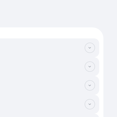
я дома и соблюдения отступов. Проверяйте рельеф местности и
 или гравий существенно облегчат доставку стройматериалов.
 покупателя является ГПЗУ (градостроительный план), который
но установленными границами, чтобы исключить наложения на
нтирует автоматическую выдачу мощностей. Оцените наличие
ное строительство. В этом сегменте важно убедиться, что вид
е почтового адреса.
вязкам. Наличие центральной канализации и сетевого газа
не стоимость также зависит от формы объекта: правильные