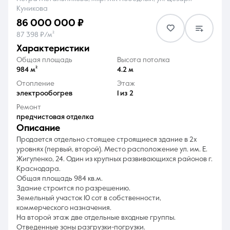
Куникова
86 000 000 ₽
87 398 ₽/м²
характеристики
Общая площадь
Высота потолка
8 (861) 297-00-00
984 м²
4.2 м
Отопление
Этаж
Ежедневно с 08:30 до 20:00
электрообогрев
1 из 2
Ремонт
предчистовая отделка
описание
Продается отдельно стоящее строящиеся здание в 2х
уровнях (первый, второй). Место расположение ул. им. Е.
Жигуленко, 24. Один из крупных развивающихся районов г.
Краснодара.
Общая площадь 984 кв.м.
Здание строится по разрешению.
Земельный участок 10 сот в собственности,
коммерческого назначения.
На второй этаж две отдельные входные группы.
Отведенные зоны разгрузки-погрузки.