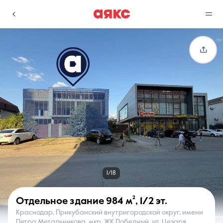
г. Краснодар
Избранное
Сравнение
0 объявлений
0 объявлений
Недвижимость
Услуги
1/18
Отдельное здание
984 м²
,
1/2 эт.
Краснодар, Прикубанский внутригородской округ, имени
О компании
Контакты
Петра Метальникова, мкр. ЖК Победный, ул. Цезаря