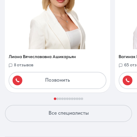
Лиана Вячеславовна Ашикарьян
Вагинак 
11 отзывов
65 от
Позвонить
Все специалисты