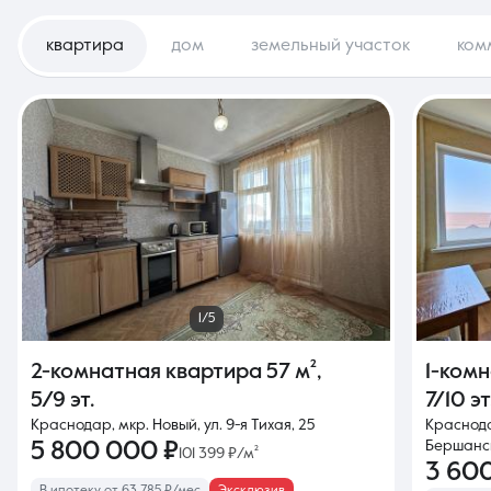
квартира
дом
земельный участок
ком
1/5
2-комнатная квартира
57 м²
,
1-ком
5/9 эт.
7/10 эт
Краснодар, мкр. Новый, ул. 9-я Тихая, 25
Краснода
5 800 000 ₽
Бершанск
101 399 ₽/м²
3 60
В ипотеку от 63 785 ₽/мес
Эксклюзив