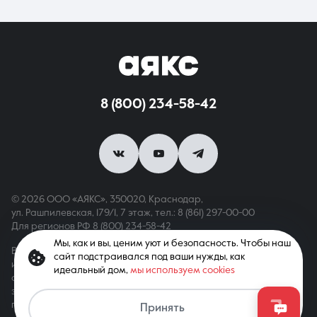
8 (800) 234-58-42
© 2026 ООО «АЯКС», 350020, Краснодар,
ул. Рашпилевская, 179/1, 7 этаж,
тел.: 8 (861) 297-00-00
Для регионов РФ
8 (800) 234-58-42
Мы, как и вы, ценим уют и безопасность. Чтобы наш
Вся информация, опубликованная на сайте, носит только
сайт подстраивался под ваши нужды, как
информационный характер и не является публичной офертой,
идеальный дом,
мы используем cookies
определяемой положениями ст. 437 ГК РФ. Все права
защищены. При копировании материалов с сайта
гиперссылка обязательна
Принять