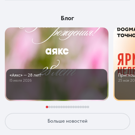
блог
«Аякс» — 28 лет!
Приглаш
15 июля 2026
25 мая 2
Больше новостей