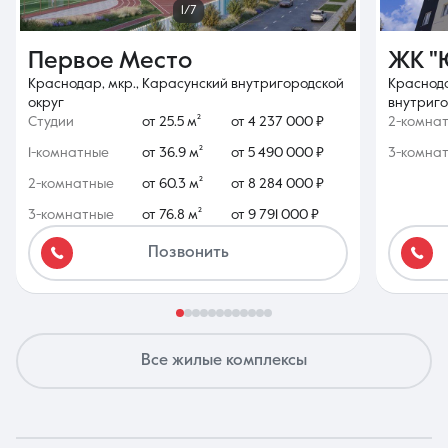
1/7
Первое Место
ЖК "
Краснодар, мкр., Карасунский внутригородской
Краснода
округ
внутриго
Студии
от 25.5 м²
от 4 237 000 ₽
2-комна
1-комнатные
от 36.9 м²
от 5 490 000 ₽
3-комна
2-комнатные
от 60.3 м²
от 8 284 000 ₽
3-комнатные
от 76.8 м²
от 9 791 000 ₽
Позвонить
Все жилые комплексы