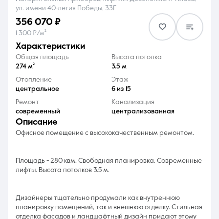
ул. имени 40-летия Победы, 33Г
356 070 ₽
1 300 ₽/м²
характеристики
Общая площадь
Высота потолка
8 (861) 297-00-00
274 м²
3.5 м
Отопление
Этаж
Ежедневно с 08:30 до 20:00
центральное
6 из 15
Ремонт
Канализация
современный
централизованная
описание
Офисное помещение с высококачественным ремонтом.
Площадь - 280 квм. Свободная планировка. Современные
лифты. Высота потолков 3.5 м.
Дизайнеры тщательно продумали как внутреннюю
планировку помещений, так и внешнюю отделку. Стильная
отделка фасадов и ландшафтный дизайн придают этому