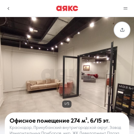
г. Краснодар
Избранное
Сравнение
0 объявлений
0 объявлений
Недвижимость
Услуги
1/5
Офисное помещение
274 м²
,
6/15 эт.
Краснодар, Прикубанский внутригородской округ, Завод
О компании
Контакты
Измерительных Приборов, мкр. ЖК Девелопмент Плаза,