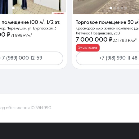
е помещение
100 м²
,
1/2 эт.
Торговое помещение
30 м
кр. Черёмушки, ул. Бургасская, 3
Краснодар, мкр. жилой комплекс Дых
Лётчика Позднякова, 2сВ
00 ₽
71 999 ₽/м²
7 000 000 ₽
231 788 ₽/м²
Эксклюзив
+7 (989) 000-12-59
+7 (918) 990-11-48
од объявления 1013514990