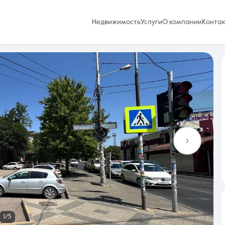
Недвижимость
Услуги
О компании
Конта
Избранное
0 объявлений
Услуги
1/5