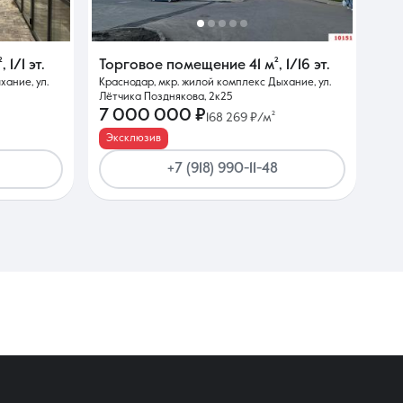
²
,
1/1 эт.
Торговое помещение
41 м²
,
1/16 эт.
ание, ул.
Краснодар, мкр. жилой комплекс Дыхание, ул.
Лётчика Позднякова, 2к25
7 000 000 ₽
168 269 ₽/м²
Эксклюзив
+7 (918) 990-11-48