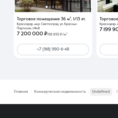
Торговое помещение
36 м²
,
1/13 эт.
Торгово
Краснодар, мкр. Светлоград, ул. Красных
Краснодар, м
Партизан, 1/4к8
7 199 9
7 200 000 ₽
198 895 ₽/м²
+7 (918) 990-11-48
Главная
Коммерческая недвижимость
Undefined
К