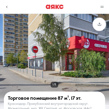
г. Краснодар
Избранное
Сравнение
0 объявлений
0 объявлений
Недвижимость
Услуги
1/8
Торговое помещение
87 м²
,
17 эт.
Краснодар, Прикубанский внутригородской округ,
О компании
Контакты
Музыкальный, мкр. ЖК Светлый, ул. Московская, 144к2