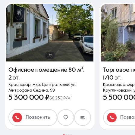
1/5
Офисное помещение
80 м²
,
Торговое 
2 эт.
1/10 эт.
Краснодар, мкр. Центральный, ул.
Краснодар, мкр
Митрофана Седина, 99
Кругликовский, у
5 300 000 ₽
5 500 00
66 250 ₽/м²
Позвонить
Позво