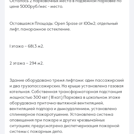
Осталось 2 парковочных места в подземной парковке по
цене 5000руб/мес - место.
Оставшаяся Площадь: Open Spase от 100м2; отдельный
лифт, панорамное остекление.
1 этажа – 681,3 м2.
2 этажа – 294 м2.
Здание оборудовано тремя лифтами: один пассажирский
и два грузопассажирских. На крыше установлена газовая
котельная. Собственная трансформаторная подстанция
мощностью 300 квт ( III кат.) Парковка в цокольном этаже
оборудована приточно-вытяжной вентиляцией,
вентиляцией подпора и дымоудалением, установлено
сплинкерное пожаротушение. Установлена система
оповещения при пожаре и других чрезвычайных
ситуациях; предусмотрена диспетчеризация пожарной
системы с пожарным депо.