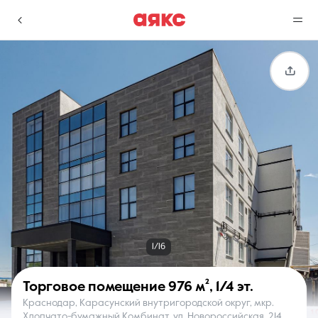
г. Краснодар
Избранное
Сравнение
0 объявлений
0 объявлений
Недвижимость
Услуги
1/16
Торговое помещение
976 м²
,
1/4 эт.
Краснодар, Карасунский внутригородской округ, мкр.
О компании
Контакты
Хлопчато-бумажный Комбинат, ул. Новороссийская, 214