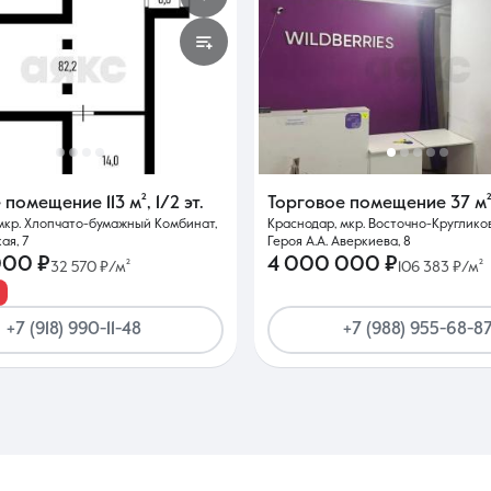
е помещение
113 м²
,
1/2 эт.
Торговое помещение
37 м
мкр. Хлопчато-бумажный Комбинат,
Краснодар, мкр. Восточно-Кругликов
ая, 7
Героя А.А. Аверкиева, 8
000 ₽
4 000 000 ₽
32 570 ₽/м²
106 383 ₽/м²
+7 (918) 990-11-48
+7 (988) 955-68-8