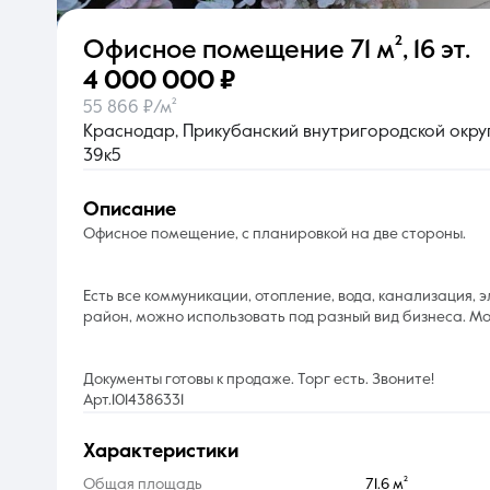
Офисное помещение
71 м²
,
16 эт.
О компании
4 000 000 ₽
55 866 ₽/м²
Краснодар, Прикубанский внутригородской округ,
39к5
описание
Офисное помещение, с планировкой на две стороны.
Есть все коммуникации, отопление, вода, канализация, 
район, можно использовать под разный вид бизнеса. Мо
Документы готовы к продаже. Торг есть. Звоните!
Арт.1014386331
характеристики
Общая площадь
71.6 м²