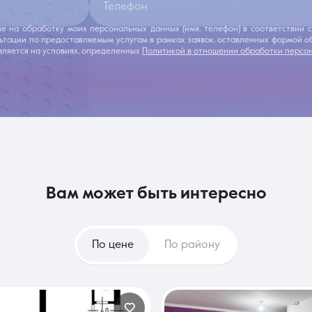
Телефон
ие на обработку моих персональных данных (имя, телефон) в соответствии
льтации по предоставляемым услугам в рамках заявок, оставленных формой 
ляется на условиях, определенных
Политикой в отношении обработки персо
вам может быть интересно
По цене
По району