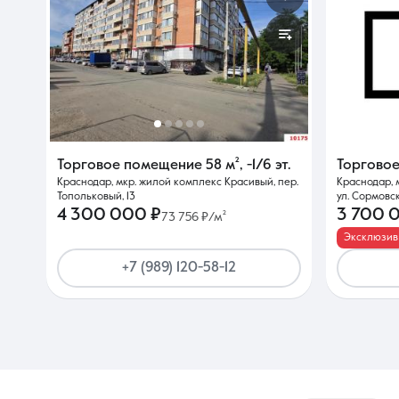
Торговое помещение
58 м²
,
-1/6 эт.
Торгово
Краснодар, мкр. жилой комплекс Красивый, пер.
Краснодар, 
Топольковый, 13
ул. Сормовск
4 300 000 ₽
3 700 
73 756 ₽/м²
Эксклюзив
+7 (989) 120-58-12