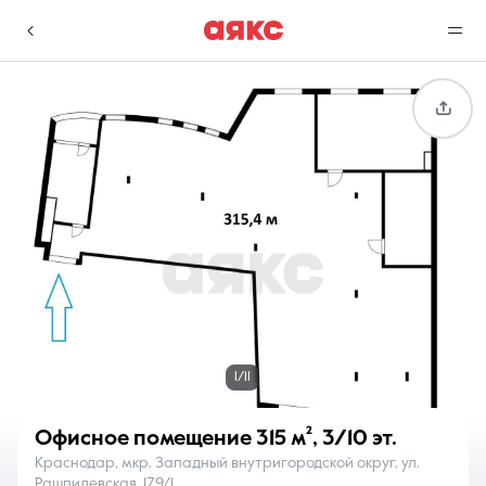
г. Краснодар
Избранное
Сравнение
0 объявлений
0 объявлений
Недвижимость
Услуги
1/11
Офисное помещение
315 м²
,
3/10 эт.
Краснодар, мкр. Западный внутригородской округ, ул.
О компании
Контакты
Рашпилевская, 179/1