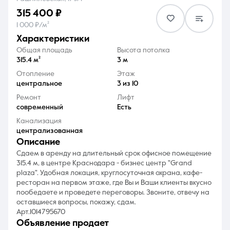
315 400 ₽
1 000 ₽/м²
характеристики
Общая площадь
Высота потолка
315.4 м²
3 м
8 (861) 297-00-00
Отопление
Этаж
центральное
3 из 10
Ежедневно с 08:30 до 20:00
Ремонт
Лифт
современный
Есть
Канализация
централизованная
описание
Сдаем в аренду на длительный срок офисное помещение
315.4 м, в центре Краснодара - бизнес центр "Grand
plaza". Удобная локация, круглосуточная охрана, кафе-
ресторан на первом этаже, где Вы и Ваши клиенты вкусно
пообедаете и проведете переговоры. Звоните, отвечу на
оставшиеся вопросы, покажу, сдам.
Арт.1014795670
объявление продает