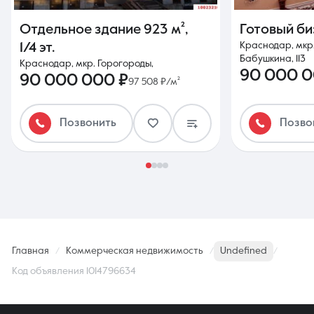
Отдельное здание
923 м²
,
Готовый б
Краснодар, мкр.
1/4 эт.
Бабушкина, 113
Краснодар, мкр. Горогороды,
90 000 0
90 000 000 ₽
97 508 ₽/м²
Позвонить
Позво
Главная
Коммерческая недвижимость
Undefined
Код объявления 1014796634