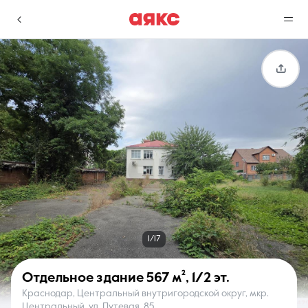
г. Краснодар
Избранное
Сравнение
0 объявлений
0 объявлений
Недвижимость
Услуги
1/17
Отдельное здание
567 м²
,
1/2 эт.
Краснодар, Центральный внутригородской округ, мкр.
О компании
Контакты
Центральный, ул. Путевая, 85