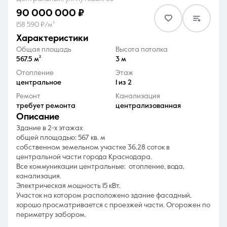
90 000 000 ₽
158 590 ₽/м²
характеристики
Общая площадь
Высота потолка
567.5 м²
3 м
8 (861) 297-00-00
Отопление
Этаж
центральное
1 из 2
Ежедневно с 08:30 до 20:00
Ремонт
Канализация
требует ремонта
централизованная
описание
Здание в 2-х этажах
общей площадью: 567 кв. м
собственном земельном участке 36,28 соток в
центральной части города Краснодара.
Все коммуникации центральные: отопление, вода,
канализация.
Электрическая мощность 15 кВт.
Участок на котором расположено здание фасадный,
хорошо просматривается с проезжей части. Огорожен по
периметру забором.