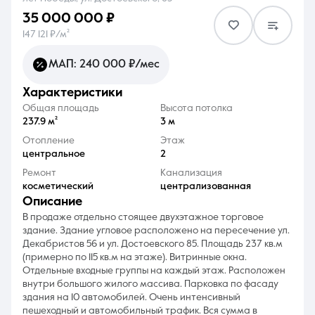
35 000 000 ₽
147 121 ₽/м²
МАП: 240 000 ₽/мес
характеристики
8 (861) 297-00-00
Общая площадь
Высота потолка
Ежедневно с 08:30 до 20:00
237.9 м²
3 м
Отопление
Этаж
центральное
2
Ремонт
Канализация
косметический
централизованная
описание
В продаже отдельно стоящее двухэтажное торговое
здание. Здание угловое расположено на пересечение ул.
Декабристов 56 и ул. Достоевского 85. Площадь 237 кв.м
(примерно по 115 кв.м на этаже). Витринные окна.
Отдельные входные группы на каждый этаж. Расположен
внутри большого жилого массива. Парковка по фасаду
здания на 10 автомобилей. Очень интенсивный
пешеходный и автомобильный трафик. Вся сумма в