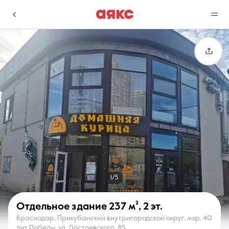
г. Краснодар
Избранное
Сравнение
0 объявлений
0 объявлений
Недвижимость
Услуги
1/5
Отдельное здание
237 м²
,
2 эт.
Краснодар, Прикубанский внутригородской округ, мкр. 40
О компании
Контакты
лет Победы, ул. Достоевского, 85