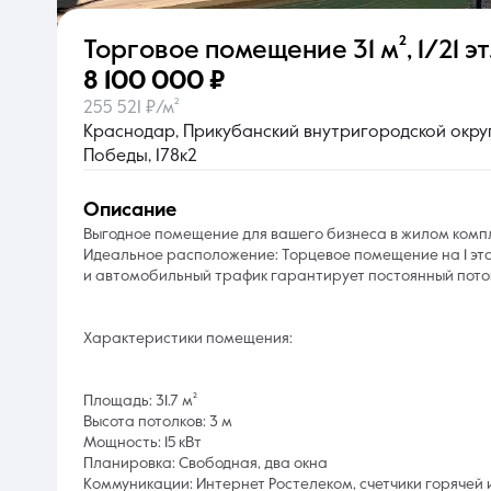
Торговое помещение
31 м²
,
1/21 эт
О компании
8 100 000 ₽
255 521 ₽/м²
Краснодар, Прикубанский внутригородской округ,
Победы, 178к2
описание
Выгодное помещение для вашего бизнеса в жилом комп
Идеальное расположение: Торцевое помещение на 1 эт
и автомобильный трафик гарантирует постоянный поток
Характеристики помещения:
Площадь: 31.7 м²
Высота потолков: 3 м
Мощность: 15 кВт
Планировка: Свободная, два окна
Коммуникации: Интернет Ростелеком, счетчики горячей 