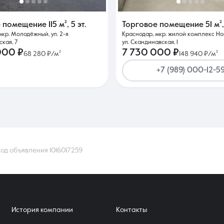
е помещение
115 м²
,
5 эт.
Торговое помещение
51 м²
мкр. Молодёжный, ул. 2-я
Краснодар, мкр. жилой комплекс Но
кая, 7
ул. Скандинавская, 1
000 ₽
7 730 000 ₽
68 280 ₽/м²
148 940 ₽/м²
+7 (989) 000-12-5
од объявления 1016017259
История компании
Контакты