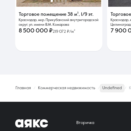
Торговое помещение
38 м²
,
1/9 эт.
Торгово
Краснодар, мкр. Прикубанский внутригородской
Краснодар, 
округ, ул. имени В.М. Комарова
Целиноградс
8 500 000 ₽
7 900 
219 072 ₽/м²
Главная
Коммерческая недвижимость
Undefined
К
Вторичка