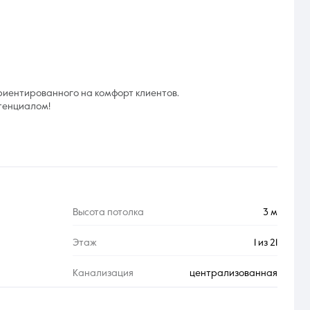
риентированного на комфорт клиентов.
тенциалом!
Высота потолка
3 м
Этаж
1 из 21
Канализация
централизованная