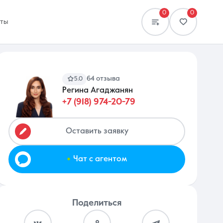
0
0
кты
64 отзыва
5.0
Регина Агаджанян
+7 (918) 974-20-79
Сравнение
0 объявлений
Оставить заявку
.
Чат с агентом
Поделиться