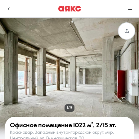
г. Краснодар
Избранное
Сравнение
0 объявлений
0 объявлений
Недвижимость
Услуги
1/9
Офисное помещение
1022 м²
,
2/15 эт.
Краснодар, Западный внутригородской округ, мкр.
О компании
Контакты
Центральный, ул. Гимназическая, 30