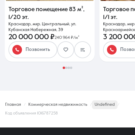
Торговое помещение
83 м²
,
Торговое 
1/20 эт.
1/1 эт.
Краснодар, мкр. Центральный, ул.
Краснодар, мкр.
Кубанская Набережная, 39
Красноармейск
20 000 000 ₽
3 200 00
240 964 ₽/м²
Позвонить
Позво
Главная
Коммерческая недвижимость
Undefined
Код объявления 1016787258