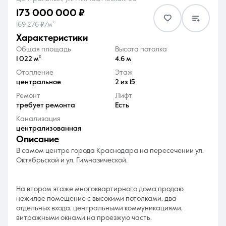
173 000 000 ₽
169 276 ₽/м²
характеристики
Общая площадь
Высота потолка
1 022 м²
4.6 м
8 (861) 297-00-00
Отопление
Этаж
центральное
2 из 15
Ежедневно с 08:30 до 20:00
Ремонт
Лифт
требует ремонта
Есть
Канализация
централизованная
описание
В самом центре города Краснодара на пересечении ул.
Октябрьской и ул. Гимназической.
На втором этаже многоквартирного дома продаю
нежилое помещение с высокими потолками, два
отдельных входа, центральными коммуникациями,
витражными окнами на проезжую часть.