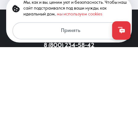
Мы, как и вы, ценим уют и безопасность. Чтобы наш
сайт подстраивался под ваши нужды, как
идеальный дом,
мы используем cookies
Принять
8 (800) 234-58-42
© 2026 ООО «АЯКС», 350020, Краснодар,
ул. Рашпилевская, 179/1, 7 этаж,
тел.: 8 (861) 297-00-00
Для регионов РФ
8 (800) 234-58-42
Вся информация, опубликованная на сайте, носит только
информационный характер и не является публичной офертой,
определяемой положениями ст. 437 ГК РФ. Все права
защищены. При копировании материалов с сайта
гиперссылка обязательна