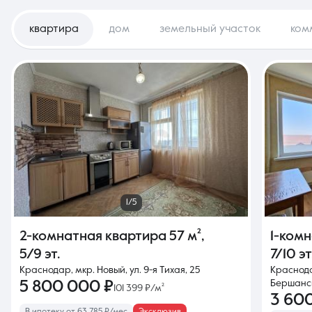
квартира
дом
земельный участок
ком
1/5
2-комнатная квартира
57 м²
,
1-ком
5/9 эт.
7/10 эт
Краснодар, мкр. Новый, ул. 9-я Тихая, 25
Краснода
5 800 000 ₽
Бершанск
101 399 ₽/м²
3 60
В ипотеку от 63 785 ₽/мес
Эксклюзив