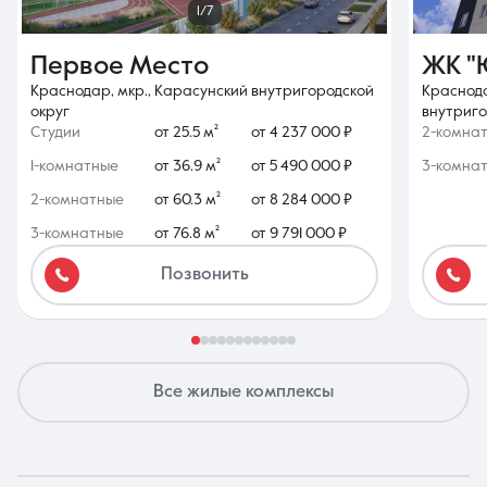
1/7
Первое Место
ЖК "
Краснодар, мкр., Карасунский внутригородской
Краснода
округ
внутриго
Студии
от 25.5 м²
от 4 237 000 ₽
2-комна
1-комнатные
от 36.9 м²
от 5 490 000 ₽
3-комна
2-комнатные
от 60.3 м²
от 8 284 000 ₽
3-комнатные
от 76.8 м²
от 9 791 000 ₽
Позвонить
Все жилые комплексы