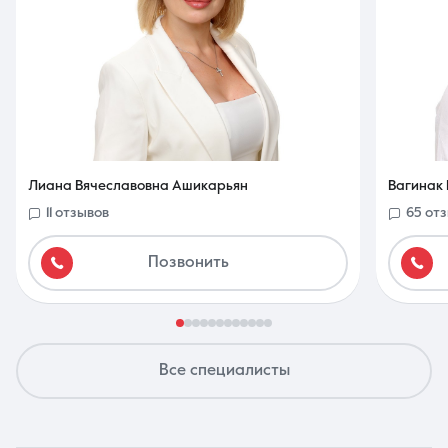
Лиана Вячеславовна Ашикарьян
Вагинак 
11 отзывов
65 от
Позвонить
Все специалисты