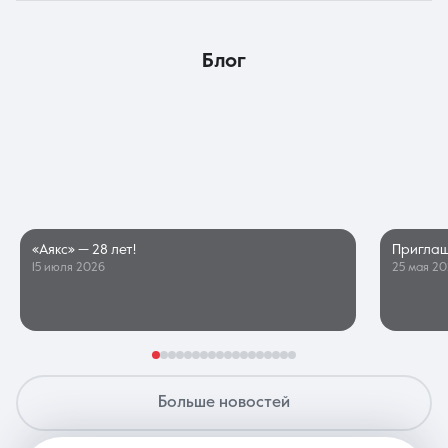
блог
«Аякс» — 28 лет!
Приглаш
15 июля 2026
25 мая 2
Больше новостей