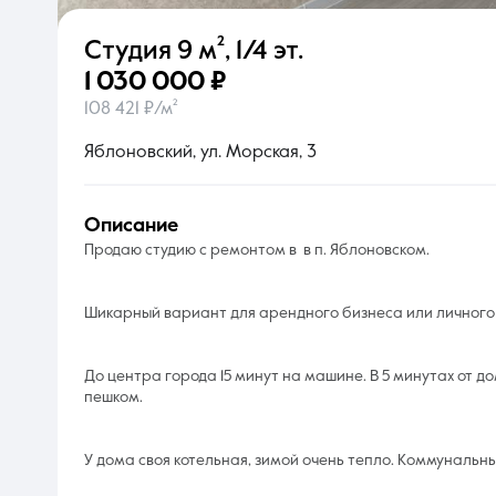
Студия
9 м²
,
1/4 эт.
О компании
1 030 000 ₽
108 421 ₽/м²
Яблоновский, ул. Морская, 3
описание
Продаю студию с ремонтом в в п. Яблоновском.
Шикарный вариант для арендного бизнеса или личног
До центра города 15 минут на машине. В 5 минутах от д
пешком.
У дома своя котельная, зимой очень тепло. Коммунальны