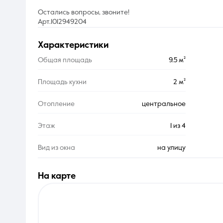
Остались вопросы, звоните!
Арт.1012949204
характеристики
Общая площадь
9.5 м²
Площадь кухни
2 м²
Отопление
центральное
Этаж
1 из 4
Вид из окна
на улицу
на карте