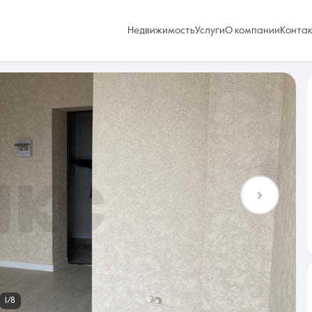
Недвижимость
Услуги
О компании
Конта
Избранное
0 объявлений
Услуги
1/8