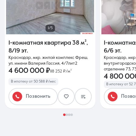
1/5
1-комнатная квартира
38 м²
,
1-комнатна
8/19 эт.
6/6 эт.
Краснодар, мкр. жилой комплекс Фреш,
Краснодар, мкр
ул. имени Валерия Гассия, 4/7лит2
внутригородской
4 600 000 ₽
отделение 73, 73
118 252 ₽/м²
4 800 00
В ипотеку от 50 588 ₽/мес
В ипотеку от 52 
Позвонить
Позво