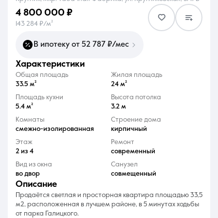
4 800 000 ₽
143 284 ₽/м²
В ипотеку от 52 787 ₽/мес
характеристики
8 (861) 297-00-00
Общая площадь
Жилая площадь
Ежедневно с 08:30 до 20:00
33.5 м²
24 м²
Площадь кухни
Высота потолка
5.4 м²
3.2 м
Комнаты
Строение дома
смежно-изолированная
кирпичный
Этаж
Ремонт
2 из 4
современный
Вид из окна
Санузел
во двор
совмещенный
описание
Продаётся светлая и просторная квартира площадью 33,5
м2, расположенная в лучшем районе, в 5 минутах ходьбы
от парка Галицкого.