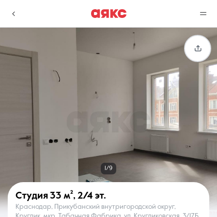
г. Краснодар
Избранное
Сравнение
0 объявлений
0 объявлений
Недвижимость
Услуги
1/9
Студия
33 м²
,
2/4 эт.
Краснодар, Прикубанский внутригородской округ,
О компании
Контакты
Круглик, мкр. Табачная Фабрика, ул. Кругликовская, 3/17Б