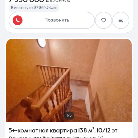
7 990 000 ₽
85 091 ₽/м²
В ипотеку от 87 869 ₽/мес
Позвонить
1/5
5+-комнатная квартира
138 м²
,
10/12 эт.
Краснодар, мкр. Черёмушки, ул. Бургасская, 50