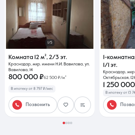
1/5
Комната
12 м²
,
2/3 эт.
1-комнатна
Краснодар, мкр. имени Н.И. Вавилова, ул.
1/1 эт.
Вавилова, 14
Краснодар, мкр.
800 000 ₽
62 500 ₽/м²
Октябрьская, 12
1 250 000
В ипотеку от 8 797 ₽/мес
В ипотеку от 13 7
Позвонить
Позво