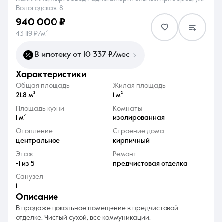
Вологодская, 8
940 000 ₽
43 119 ₽/м²
В ипотеку от 10 337 ₽/мес
8 (861) 297-00-00
характеристики
Ежедневно с 08:30 до 20:00
Общая площадь
Жилая площадь
21.8 м²
1 м²
Площадь кухни
Комнаты
1 м²
изолированная
Отопление
Строение дома
центральное
кирпичный
Этаж
Ремонт
-1 из 5
предчистовая отделка
Санузел
1
описание
В продаже цокольное помещение в предчистовой
отделке. Чистый сухой, все коммуникации.