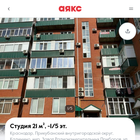
г. Краснодар
Избранное
Сравнение
0 объявлений
0 объявлений
Недвижимость
Услуги
1/5
Студия
21 м²
,
-1/5 эт.
Краснодар, Прикубанский внутригородской округ,
О компании
Контакты
Калинино, мкр. Завод Радиоизмерительных Приборов, ул.