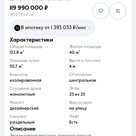
119 990 000 ₽
903 539 ₽/м²
В ипотеку от 1 393 033 ₽/мес
характеристики
8 (861) 297-00-00
Общая площадь
Жилая площадь
Ежедневно с 08:30 до 20:00
132.8 м²
40 м²
Площадь кухни
Высота потолка
55.7 м²
4 м
Комнаты
Отопление
изолированная
центральное
Строение дома
Этаж
монолитный
25 из 25
Ремонт
Вид из окна
дизайнерский
на улицу
Санузел
Лифт
раздельный
Есть
описание
Эксклюзивный пентхаус премиум-класса.