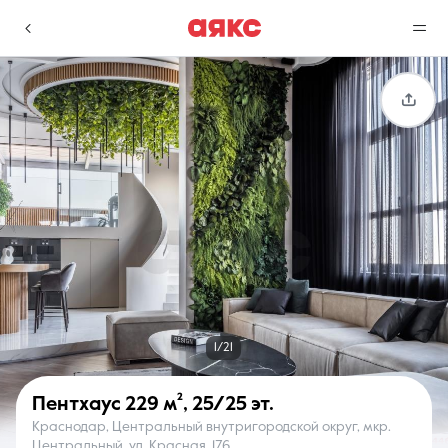
г. Краснодар
Избранное
Сравнение
0 объявлений
0 объявлений
Недвижимость
Услуги
1/21
Пентхаус
229 м²
,
25/25 эт.
Краснодар, Центральный внутригородской округ, мкр.
О компании
Контакты
Центральный, ул. Красная, 176