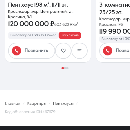
Пентхаус
198 м²
,
11/11 эт.
3-комнатн
Краснодар, мкр. Центральный, ул.
25/25 эт.
Красина, 9/1
Краснодар, мкр.
120 000 000 ₽
603 622 ₽/м²
Красная, 176
119 990 0
В ипотеку от 1 393 150 ₽/мес
Эксклюзив
В ипотеку от 1 3
Позвонить
Позво
Главная
Квартиры
Пентхаусы
Код объявления 1014467679