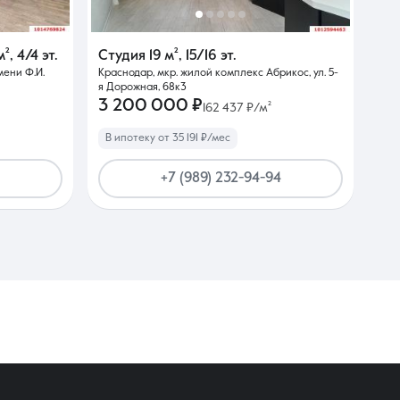
м²
,
4/4 эт.
Студия
19 м²
,
15/16 эт.
мени Ф.И.
Краснодар, мкр. жилой комплекс Абрикос, ул. 5-
я Дорожная, 68к3
3 200 000 ₽
162 437 ₽/м²
В ипотеку от 35 191 ₽/мес
+7 (989) 232-94-94