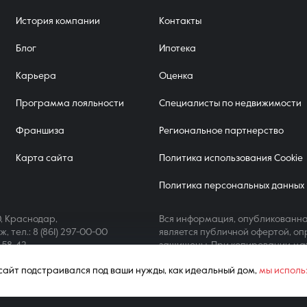
История компании
Контакты
Блог
Ипотека
Карьера
Оценка
Программа лояльности
Специалисты по недвижимости
Франшиза
Региональное партнерство
Карта сайта
Политика использования Cookie
Политика персональных данных
, Краснодар,
Вся информация, опубликованна
аж,
тел.: 8 (861) 297-00-00
является публичной офертой, оп
4-58-42
защищены. При копировании ма
ш сайт подстраивался под ваши нужды, как идеальный дом,
мы исполь