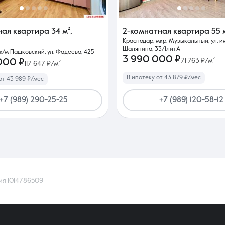
ная квартира
34 м²
,
2-комнатная квартира
55 
Краснодар, мкр. Музыкальный, ул. и
Шаляпина, 33/1литА
ж/м Пашковский, ул. Фадеева, 425
3 990 000 ₽
71 763 ₽/м²
000 ₽
117 647 ₽/м²
В ипотеку от 43 879 ₽/мес
от 43 989 ₽/мес
+7 (989) 290-25-25
+7 (989) 120-58-12
ия 1014786509