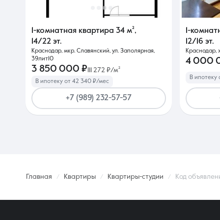
1-комнатная квартира
34 м²
,
1-комнат
14/22 эт.
12/16 эт.
Краснодар, мкр. Славянский, ул. Заполярная,
Краснодар, 
39лит10
4 000 
3 850 000 ₽
111 272 ₽/м²
В ипотеку 
В ипотеку от 42 340 ₽/мес
+7 (989) 232-57-57
Главная
Квартиры
Квартиры-студии
Код объявлен