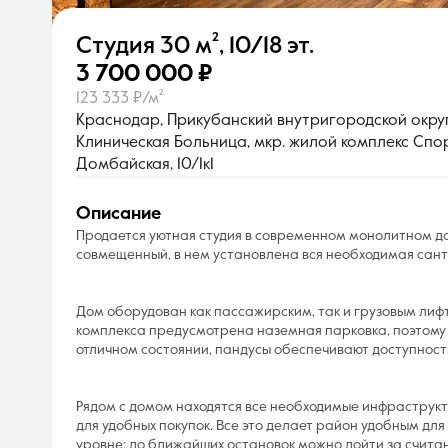
Студия
30 м²
,
10/18 эт.
О компании
3 700 000 ₽
123 333 ₽/м²
Краснодар, Прикубанский внутригородской округ
Клиническая Больница, мкр. жилой комплекс Спор
Домбайская, 10/1к1
описание
Продается уютная студия в современном монолитном до
совмещенный, в нем установлена вся необходимая сант
Дом оборудован как пассажирским, так и грузовым лифт
комплекса предусмотрена наземная парковка, поэтому 
отличном состоянии, пандусы обеспечивают доступность
Рядом с домом находятся все необходимые инфраструкту
для удобных покупок. Все это делает район удобным дл
уровне: до ближайших остановок можно дойти за счита