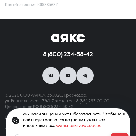
Код объявления 1016785677
8 (800) 234-58-42
© 2026 ООО «АЯКС», 350020, Краснодар,
ул. Рашпилевская, 179/1, 7 этаж,
тел.: 8 (861) 297-00-00
Для регионов РФ
8 (800) 234-58-42
Мы, как и вы, ценим уют и безопасность. Чтобы наш
Вся информация, опубликованная на сайте, носит только
сайт подстраивался под ваши нужды, как
информационный характер и не является публичной офертой,
идеальный дом,
мы используем cookies
определяемой положениями ст. 437 ГК РФ. Все права
защищены. При копировании материалов с сайта