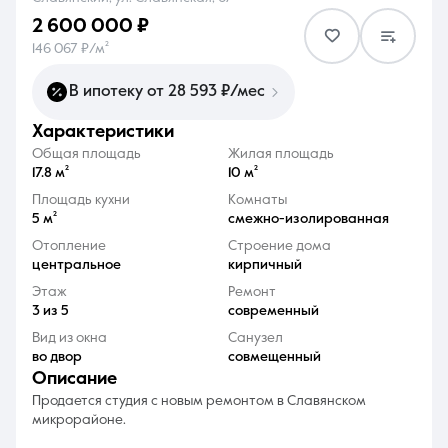
2 600 000 ₽
146 067 ₽/м²
В ипотеку от 28 593 ₽/мес
характеристики
8 (861) 297-00-00
Общая площадь
Жилая площадь
Ежедневно с 08:30 до 20:00
17.8 м²
10 м²
Площадь кухни
Комнаты
5 м²
смежно-изолированная
Отопление
Строение дома
центральное
кирпичный
Этаж
Ремонт
3 из 5
современный
Вид из окна
Санузел
во двор
совмещенный
описание
Продается студия с новым ремонтом в Славянском
микрорайоне.