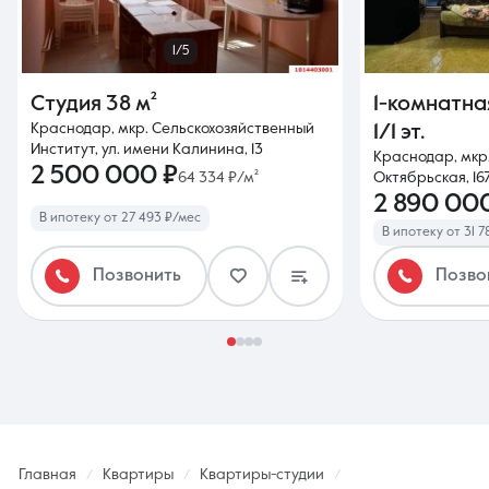
1/5
Студия
38 м²
1-комнатна
Краснодар, мкр. Сельскохозяйственный
1/1 эт.
Институт, ул. имени Калинина, 13
Краснодар, мкр.
2 500 000 ₽
64 334 ₽/м²
Октябрьская, 16
2 890 00
В ипотеку от 27 493 ₽/мес
В ипотеку от 31 7
Позвонить
Позво
Главная
Квартиры
Квартиры-студии