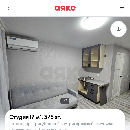
г. Краснодар
Избранное
Сравнение
0 объявлений
0 объявлений
Недвижимость
Услуги
1/7
Студия
17 м²
,
3/5 эт.
Краснодар, Прикубанский внутригородской округ, мкр.
О компании
Контакты
Славянский, ул. Славянская, 67