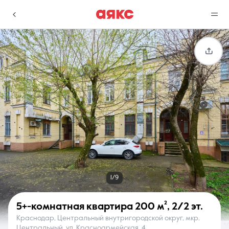
г. Краснодар
Избранное
Сравнение
0 объявлений
0 объявлений
Недвижимость
Услуги
1/9
5+-комнатная квартира
200 м²
,
2/2 эт.
Краснодар, Центральный внутригородской округ, мкр.
О компании
Контакты
Центральный, ул. Красноармейская, 4