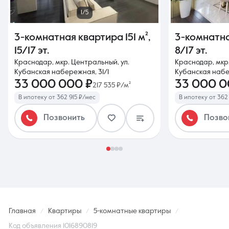
1/5
3-комнатная квартира
151 м²
,
3-комнатн
15/17 эт.
8/17 эт.
Краснодар, мкр. Центральный, ул.
Краснодар, мкр.
Кубанская набережная, 31/1
Кубанская набе
33 000 000 ₽
33 000 0
217 535 ₽/м²
В ипотеку от 362 915 ₽/мес
В ипотеку от 362
Позвонить
Позво
Главная
Квартиры
5-комнатные квартиры
Код объявления 1016890819