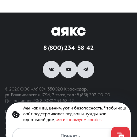
8 (800) 234-58-42
© 2026 ООО «АЯКС», 350020, Краснодар,
ул. Рашпилевская, 179/1, 7 этаж,
тел.: 8 (861) 297-00-00
Для регионов РФ
8 (800) 234-58-42
Мы, как и вы, ценим уют и безопасность. Чтобы наш
Вся информация, опубликованная на сайте, носит только
сайт подстраивался под ваши нужды, как
информационный характер и не является публичной офертой,
идеальный дом,
мы используем cookies
определяемой положениями ст. 437 ГК РФ. Все права
защищены. При копировании материалов с сайта
Связаться с агентом
гиперссылка обязательна
Принять