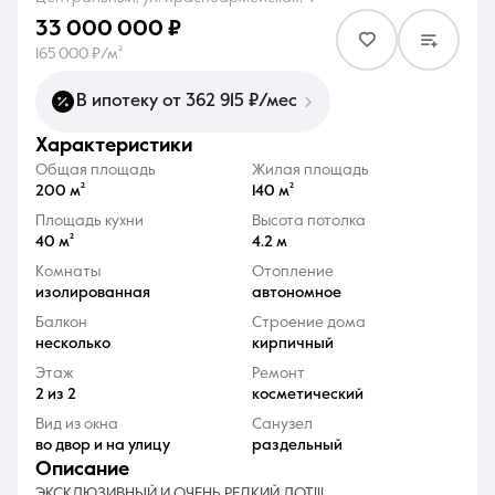
33 000 000 ₽
165 000 ₽/м²
В ипотеку от 362 915 ₽/мес
характеристики
8 (861) 297-00-00
Общая площадь
Жилая площадь
Ежедневно с 08:30 до 20:00
200 м²
140 м²
Площадь кухни
Высота потолка
40 м²
4.2 м
Комнаты
Отопление
изолированная
автономное
Балкон
Строение дома
несколько
кирпичный
Этаж
Ремонт
2 из 2
косметический
Вид из окна
Санузел
во двор и на улицу
раздельный
описание
ЭКСКЛЮЗИВНЫЙ И ОЧЕНЬ РЕДКИЙ ЛОТ!!!