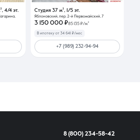
²
,
4/4 эт.
Студия
37 м²
,
1/5 эт.
Гагарина,
Яблоновский, пер. 2-й Первомайский, 7
3 150 000 ₽
85 135 ₽/м²
В ипотеку от 34 641 ₽/мес
+7 (989) 232-94-94
8 (800) 234-58-42