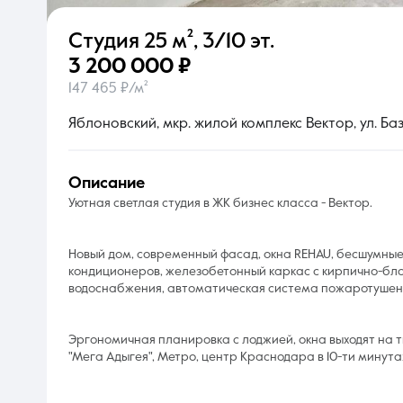
Студия
25 м²
,
3/10 эт.
О компании
3 200 000 ₽
147 465 ₽/м²
Яблоновский, мкр. жилой комплекс Вектор, ул. Базо
описание
Уютная светлая студия в ЖК бизнес класса - Вектор.
Новый дом, современный фасад, окна REHAU, бесшумные
кондиционеров, железобетонный каркас с кирпично-б
водоснабжения, автоматическая система пожаротушен
Эргономичная планировка с лоджией, окна выходят на т
"Мега Адыгея", Метро, центр Краснодара в 10-ти минута