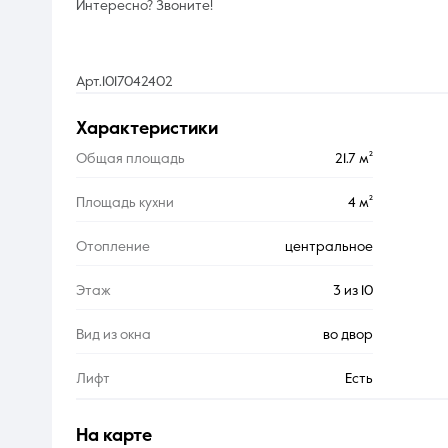
Интересно? Звоните!
Арт.1017042402
характеристики
Общая площадь
21.7 м²
Площадь кухни
4 м²
Отопление
центральное
Этаж
3 из 10
Вид из окна
во двор
Лифт
Есть
на карте