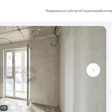
Недвижимость
Услуги
О компании
Конта
Избранное
0 объявлений
Услуги
1/9