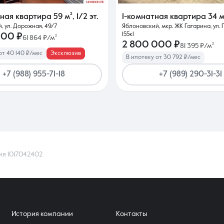
тная квартира
59 м²
,
1/2 эт.
1-комнатная квартира
34 м
, ул. Дорожная, 49/7
Яблоновский, мкр. ЖК Гагарина, ул. 
155к1
000 ₽
61 864 ₽/м²
2 800 000 ₽
81 395 ₽/м²
от 40 140 ₽/мес
Эксклюзив
В ипотеку от 30 792 ₽/мес
+7 (988) 955-71-18
+7 (989) 290-31-31
ия 1017042402
История компании
Контакты