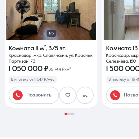
1/5
Комната
11 м²
,
3/5 эт.
Комната
13
Краснодар, мкр. Славянский, ул. Красных
Краснодар, мкр.
Партизан, 73
Селезнёва, 150
1 050 000 ₽
1 500 000
89 744 ₽/м²
В ипотеку от 11 547 ₽/мес
В ипотеку от 16 
Позвонить
Позво