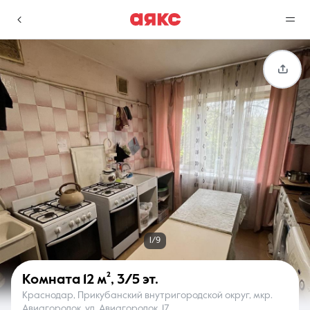
г. Краснодар
Избранное
Сравнение
0 объявлений
0 объявлений
Недвижимость
Услуги
1/9
Комната
12 м²
,
3/5 эт.
Краснодар, Прикубанский внутригородской округ, мкр.
О компании
Контакты
Авиагородок, ул. Авиагородок, 17