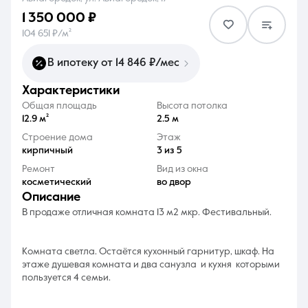
1 350 000 ₽
104 651 ₽/м²
В ипотеку от 14 846 ₽/мес
характеристики
8 (861) 297-00-00
Общая площадь
Высота потолка
Ежедневно с 08:30 до 20:00
12.9 м²
2.5 м
Строение дома
Этаж
кирпичный
3 из 5
Ремонт
Вид из окна
косметический
во двор
описание
В продаже отличная комната 13 м2 мкр. Фестивальный.
Комната светла. Остаётся кухонный гарнитур, шкаф. На
этаже душевая комната и два санузла и кухня которыми
пользуется 4 семьи.