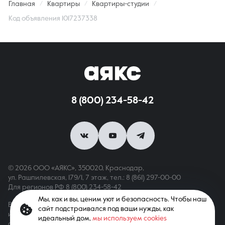
Главная
Квартиры
Квартиры-студии
Код объявления 1017237338
8 (800) 234-58-42
© 2026 ООО «АЯКС», 350020, Краснодар,
ул. Рашпилевская, 179/1, 7 этаж,
тел.: 8 (861) 297-00-00
Для регионов РФ
8 (800) 234-58-42
Мы, как и вы, ценим уют и безопасность. Чтобы наш
Вся информация, опубликованная на сайте, носит только
сайт подстраивался под ваши нужды, как
информационный характер и не является публичной офертой,
идеальный дом,
мы используем cookies
определяемой положениями ст. 437 ГК РФ. Все права