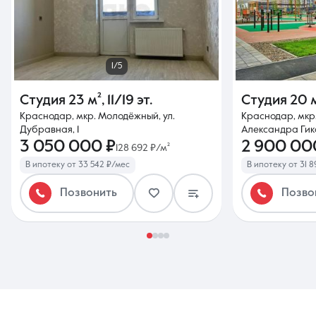
1/5
Студия
23 м²
,
11/19 эт.
Студия
20 
Краснодар, мкр. Молодёжный, ул.
Краснодар, мкр.
Дубравная, 1
Александра Гика
3 050 000 ₽
2 900 00
128 692 ₽/м²
В ипотеку от 33 542 ₽/мес
В ипотеку от 31 
Позвонить
Позво