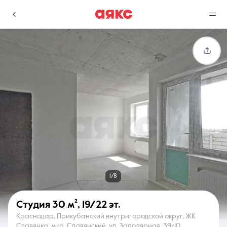
г. Краснодар
Избранное
Сравнение
0 объявлений
0 объявлений
Недвижимость
Услуги
1/8
Студия
30 м²
,
19/22 эт.
Краснодар, Прикубанский внутригородской округ, ЖК
О компании
Контакты
Славянка, мкр. Славянский, ул. Заполярная, 39к10