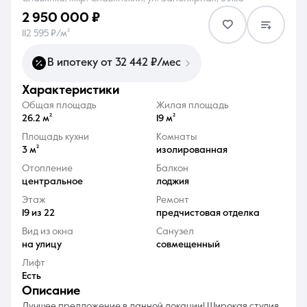
2 950 000 ₽
112 595 ₽/м²
В ипотеку от 32 442 ₽/мес
характеристики
8 (861) 297-00-00
Общая площадь
Жилая площадь
Ежедневно с 08:30 до 20:00
26.2 м²
19 м²
Площадь кухни
Комнаты
3 м²
изолированная
Отопление
Балкон
центральное
лоджия
Этаж
Ремонт
19 из 22
предчистовая отделка
Вид из окна
Санузел
на улицу
совмещенный
Лифт
Есть
описание
Лучшее предложение в данной локации! Широкая студия