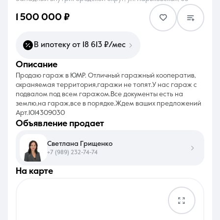
1 500 000 ₽
В ипотеку от 18 613 ₽/мес
описание
8 (861) 297-00-00
Продаю гараж в ЮМР. Отличный гаражный кооператив,
Ежедневно с 08:30 до 20:00
охраняемая территория,гаражи не топят.У нас гараж с
подвалом под всем гаражом.Все документы есть на
землю,на гараж,все в порядке.Ждем ваших предложений
Арт.1014309030
объявление продает
Светлана Грищенко
+7 (989) 232-74-74
на карте