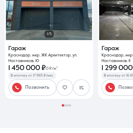
1/5
Гараж
Гараж
Краснодар, мкр. ЖК Архитектор, ул.
Краснодар, мкр.
Наставников, 10
Наставников, 11
1 450 000 ₽
1 299 000
0 ₽/м²
В ипотеку от 17 993 ₽/мес
В ипотеку от 16 1
Позвонить
Позво