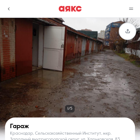
г. Краснодар
Избранное
Сравнение
0 объявлений
0 объявлений
Недвижимость
Услуги
1/5
Гараж
Краснодар, Сельскохозяйственный Институт, мкр.
О компании
Контакты
Западный внутригородской округ, ул. Харьковская, 83