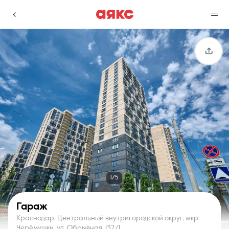
г. Краснодар
Избранное
Сравнение
0 объявлений
0 объявлений
Недвижимость
Услуги
1/5
Гараж
Краснодар, Центральный внутригородской округ, мкр.
О компании
Контакты
Черёмушки, ул. Обрывная, 132/1