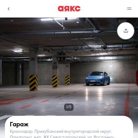
г. Краснодар
Избранное
Сравнение
0 объявлений
0 объявлений
Недвижимость
Услуги
1/5
Гараж
Краснодар, Прикубанский внутригородской округ,
О компании
Контакты
Панорама, мкр. ЖК Севастопольский, ул. Восточно-