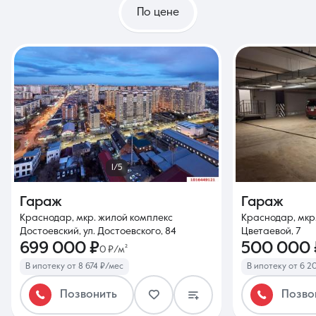
По цене
1/5
Гараж
Гараж
Краснодар, мкр. жилой комплекс
Краснодар, мкр
Достоевский, ул. Достоевского, 84
Цветаевой, 7
699 000 ₽
500 000 
0 ₽/м²
В ипотеку от 8 674 ₽/мес
В ипотеку от 6 2
Позвонить
Позво