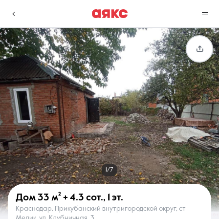
г. Краснодар
Избранное
Сравнение
0 объявлений
0 объявлений
Недвижимость
Услуги
1/7
Дом
33 м²
+ 4.3 сот.
,
1 эт.
Краснодар, Прикубанский внутригородской округ, ст
О компании
Контакты
Медик, ул. Клубничная, 3