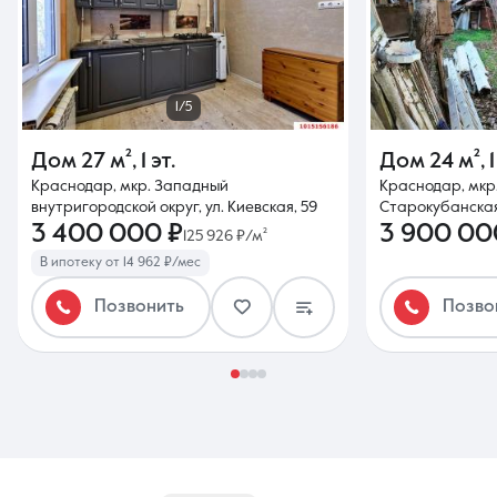
1/5
Дом
27 м²
,
1 эт.
Дом
24 м²
,
1
Краснодар, мкр. Западный
Краснодар, мкр.
внутригородской округ, ул. Киевская, 59
Старокубанская
3 400 000 ₽
3 900 00
125 926 ₽/м²
В ипотеку от 14 962 ₽/мес
Позвонить
Позво