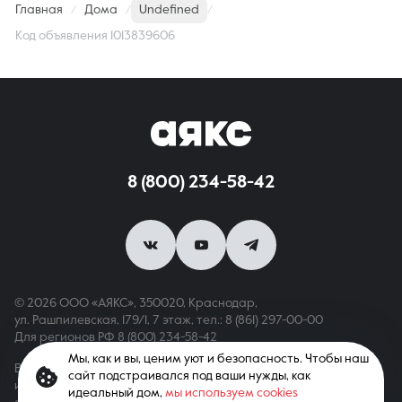
Главная
Дома
Undefined
Код объявления 1013839606
8 (800) 234-58-42
© 2026 ООО «АЯКС», 350020, Краснодар,
ул. Рашпилевская, 179/1, 7 этаж,
тел.: 8 (861) 297-00-00
Для регионов РФ
8 (800) 234-58-42
Мы, как и вы, ценим уют и безопасность. Чтобы наш
Вся информация, опубликованная на сайте, носит только
сайт подстраивался под ваши нужды, как
информационный характер и не является публичной офертой,
идеальный дом,
мы используем cookies