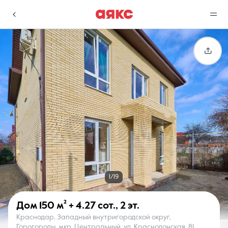
г. Краснодар
Избранное
Сравнение
0 объявлений
0 объявлений
Недвижимость
Услуги
1/19
Дом
150 м²
+ 4.27 сот.
,
2 эт.
Краснодар, Западный внутригородской округ,
О компании
Контакты
Горогороды, мкр. Центральный, ул. Краснодонская, 81