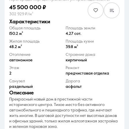
45 500 000 ₽
302 929 ₽/м²
характеристики
Общая площадь
Площадь земли
150.2 м²
4.27 сот.
8 (861) 297-00-00
Жилая площадь
Площадь кухни
48.2 м²
39.8 м²
Ежедневно с 08:30 до 20:00
Отопление
Строение дома
автономное
кирпичный
Этаж
Ремонт
2
предчистовая отделка
Санузел
Дорога
раздельный
асфальт
описание
Прекрасный новый дом в престижной части
исторического центра. Тихое место без активного
автомобильного и пешеходного трафика, где мечтают
жить многие. В шаговой доступности нет высотных домов
и офисных зданий, только жилая малоэтажная застройка
и зеленая парковая зона.