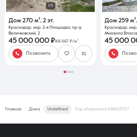
1/5
Дом
270 м²
,
2 эт.
Дом
259 м²
Краснодар, мкр. 2-я Площадка, пр-д
Краснодар, мкр.
Величковский, 2
Михаила Власов
45 000 000 ₽
45 000 0
166 667 ₽/м²
Позвонить
Позво
Главная
Дома
Undefined
Код объявления 1016638337