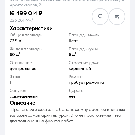
Архитекторов, 21
16 499 014 ₽
223 261 ₽/м²
характеристики
Общая площадь
Площадь земли
8 (861) 297-00-00
73.9 м²
11 сот.
Жилая площадь
Площадь кухни
Ежедневно с 08:30 до 20:00
60 м²
6 м²
Отопление
Строение дома
центральное
кирпичный
Этаж
Ремонт
1
требует ремонта
Санузел
Дорога
совмещенный
нет
описание
Представьте место, где баланс между работой и жизнью
заложен самой архитектурой. Это не просто земля - это
два полноценных фронта работ.