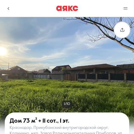
г. Краснодар
Избранное
Сравнение
0 объявлений
0 объявлений
Недвижимость
Услуги
1/10
Дом
73 м²
+ 11 сот.
,
1 эт.
Краснодар, Прикубанский внутригородской округ,
О компании
Контакты
Калинино, мкр. Завод Радиоизмерительных Приборов, ул.