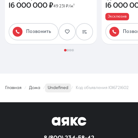
16 000 000 ₽
16 000 0
49 231 ₽/м²
Эксклюзив
Позвонить
Позво
Главная
Дома
Undefined
Код объявления 1016721602