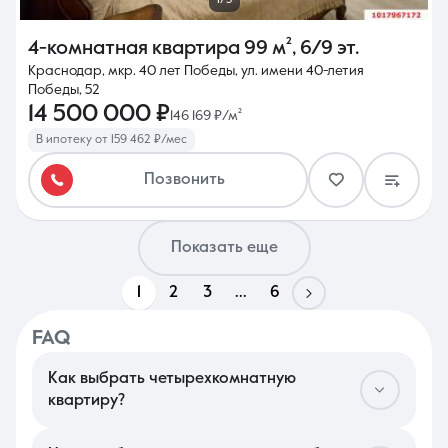
4-комнатная квартира
99 м²
,
6/9 эт.
Краснодар, мкр. 40 лет Победы, ул. имени 40-летия
Победы, 52
14 500 000 ₽
146 169 ₽/м²
В ипотеку от 159 462 ₽/мес
Позвонить
Показать еще
1
2
3
...
6
FAQ
Как выбрать четырехкомнатную
квартиру?
В Краснодаре подбор многокомнатного жилья стоит начать с
анализа микрорайона: для семей критично наличие