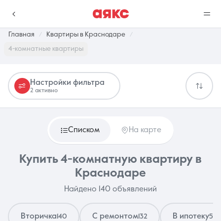
Главная
Квартиры в Краснодаре
4-комнатные квартиры
г. Краснодар
Настройки фильтра
2 активно
Избранное
Сравнение
0 объявлений
0 объявлений
Списком
На карте
Недвижимость
Услуги
Купить 4-комнатную квартиру в
Краснодаре
Найдено 140 объявлений
О компании
Контакты
Вторичка
С ремонтом
В ипотеку
140
132
5