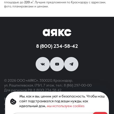
площадью до
220
м². Лучшие предложения по Краснодару с адресами,
фото, планировками и ценами.
8 (800) 234-58-42
© 2026 ООО «АЯКС», 350020, Краснодар,
ул. Рашпилевская, 179/1, 7 этаж,
тел.: 8 (861) 297-00-00
Для регионов РФ
8 (800) 234-58-42
Мы, как и вы, ценим уют и безопасность. Чтобы наш
Вся информация, опубликованная на сайте, носит только
сайт подстраивался под ваши нужды, как
информационный характер и не является публичной офертой,
идеальный дом,
мы используем cookies
определяемой положениями ст. 437 ГК РФ. Все права
защищены. При копировании материалов с сайта