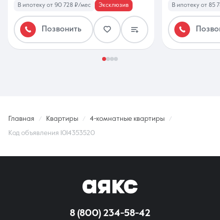
В ипотеку от 90 728 ₽/мес
Эксклюзив
В ипотеку от 85 
Позвонить
Позво
Главная
Квартиры
4-комнатные квартиры
Код объявления 1014353520
8 (800) 234-58-42