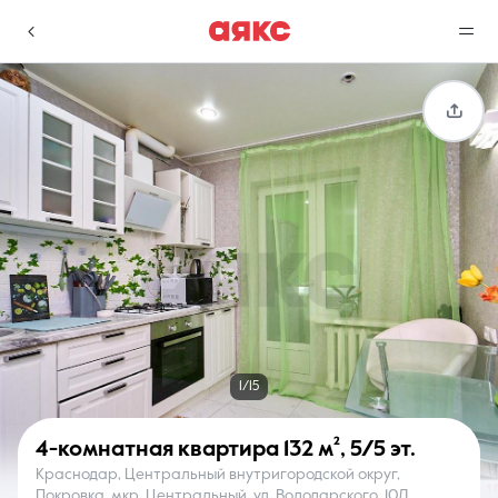
г. Краснодар
Избранное
Сравнение
0 объявлений
0 объявлений
Недвижимость
Услуги
1/15
4-комнатная квартира
132 м²
,
5/5 эт.
Краснодар, Центральный внутригородской округ,
О компании
Контакты
Покровка, мкр. Центральный, ул. Володарского, 10Д