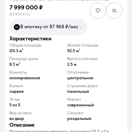
7 999 000 ₽
63 839 ₽/м²
В ипотеку от 87 968 ₽/мес
характеристики
8 (861) 297-00-00
Общая площадь
Жилая площадь
Ежедневно с 08:30 до 20:00
125.3 м²
92.5 м²
Площадь кухни
Высота потолка
8.3 м²
2.5 м
Комнаты
Отопление
изолированная
центральное
Балкон
Строение дома
лоджия
панельный
Этаж
Ремонт
5 из 5
современный
Вид из окна
Санузел
во двор
раздельный
описание
Продаю просторную квартиру, площадью 125,3 м2 в