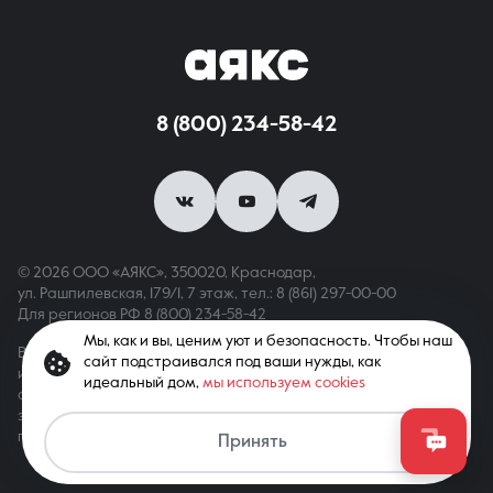
8 (800) 234-58-42
© 2026 ООО «АЯКС», 350020, Краснодар,
ул. Рашпилевская, 179/1, 7 этаж,
тел.: 8 (861) 297-00-00
Для регионов РФ
8 (800) 234-58-42
Мы, как и вы, ценим уют и безопасность. Чтобы наш
Вся информация, опубликованная на сайте, носит только
сайт подстраивался под ваши нужды, как
информационный характер и не является публичной офертой,
идеальный дом,
мы используем cookies
определяемой положениями ст. 437 ГК РФ. Все права
защищены. При копировании материалов с сайта
Перезвоните мне
гиперссылка обязательна
Принять