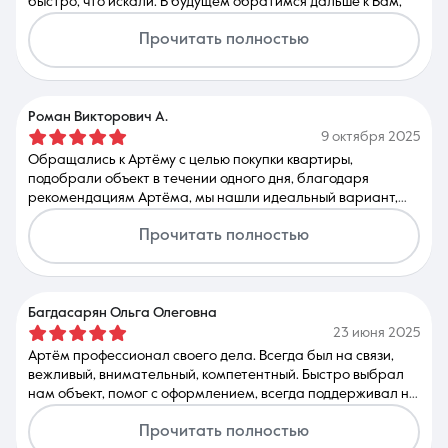
быстро, что искали. В будущем обратимся дальше к Вам,
Артём Бабаян в нашем сердце.
Прочитать полностью
Роман Викторович А.
9 октября 2025
Обращались к Артёму с целью покупки квартиры,
подобрали объект в течении одного дня, благодаря
рекомендациям Артёма, мы нашли идеальный вариант,
который полностью соответствовал нашим ожиданиям.
Прочитать полностью
Хотелось бы отметить хорошие знания ранка
недвижимости. Всем рекомендую кто ищет отличного и
надёжного специалиста в сфере недвижимости.
Багдасарян Ольга Олеговна
23 июня 2025
Артём профессионал своего дела. Всегда был на связи,
вежливый, внимательный, компетентный. Быстро выбрал
нам объект, помог с оформлением, всегда поддерживал на
протяжении всей сделки. Всем рекомендую этого
Прочитать полностью
замечательного агента