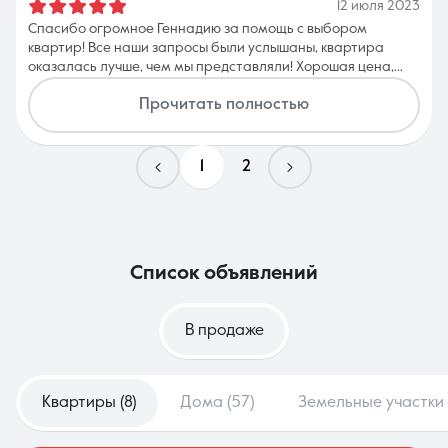
12 июля 2023
Спасибо огромное Геннадию за помощь с выбором
квартир! Все наши запросы были услышаны, квартира
оказалась лучше, чем мы представляли! Хорошая цена,
евроремонт, в центре недалеко от Авроры, в общем все
Прочитать полностью
так, как мы хотели. Очень рады, впечатления хорошие от
работы с Геннадием, так и от Аякс. Благодарю вас!
Геннадий очень доброжелательный, советуем только его!
Обращались к нескольким агентам, а все было не то.
1
2
Будем обращаться к вам снова и снова!
список объявлений
В продаже
Квартиры (8)
Дома (57)
Земельные участки 