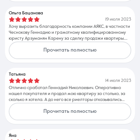
Ольга Бацанова
19 июля 2023
Хочу выразить благодарность компании АЯКС, в частности
Чеснокову Геннадию и грамотному квалифицированному
юристу Арзуманян Карену за сделку продажи квартиры.
Быстрая подготовка документов. Все сработано четко!!
Прочитать полностью
Продажа по Херсонскому сертификату. Ребята молодцы!
Желаю вам большой удачи, хороших сделок. Большое Вам
спасибо, за удачную продажу квартиры!!!
Татьяна
14 июля 2023
Отлично сработал Геннадий Николаевич. Оперативно
нашел покупателя и продал мою квартиру за столько, за
сколько я хотела. А до него все риелторы отказывались
продавать за эту цену. Отличный профессионал! Спасибо
Прочитать полностью
огромное! Все получилось как нельзя лучше, чем я
ожидала. Оперативно, качественно, вовремя.
Яна