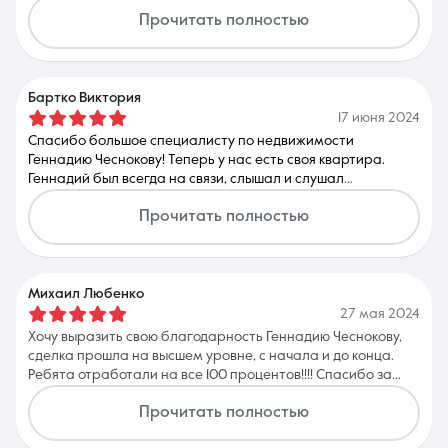
оформление всех сопутствующих документов и грамотно
Прочитать полностью
проведённую сделку. Геннадий - очень ответственный,
грамотный человек и профессионал своего дела! Работать
с Геннадием было легко и приятно! Спасибо вам большое!
Бартко Виктория
17 июня 2024
Спасибо большое специалисту по недвижимости
Геннадию Чеснокову! Теперь у нас есть своя квартира.
Геннадий был всегда на связи, слышал и слушал
пожелания, подсвечивал стороны, о которых даже б не
Прочитать полностью
подумали, помогал с выбором и непредвзято оценивал
варианты. Не втюхивал что важно, не переубеждал, а
просто говорил и плюсы и минусы разных
рассматриваемых объектов. И даже в тех минусах которые
выявлял тут же предлагал варианты их устранить. Нашел
Михаил Любенко
по нашему бюджету и провел от начала и до конца сделку
27 мая 2024
без всяких стрессов. Успехов и хороших клиентов.
Хочу выразить свою благодарность Геннадию Чеснокову,
сделка прошла на высшем уровне, с начала и до конца.
Ребята отработали на все 100 процентов!!!! Спасибо за
вашу проделанную работу!
Прочитать полностью