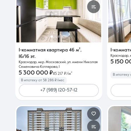
1-комнатная квартира
46 м²
,
1-комнат
Краснодар, м
16/16 эт.
5 150 0
Краснодар, мкр. Московский, ул. имени Николая
Семеновича Котлярова, 1
5 300 000 ₽
115 217 ₽/м²
В ипотеку 
В ипотеку от 58 286 ₽/мес
+7 (989) 120-57-12