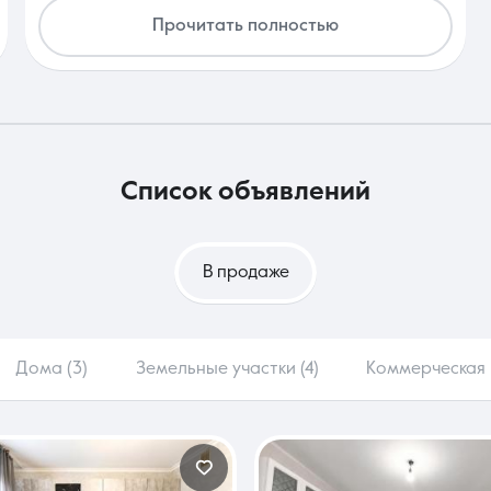
продаже в г.Челябинск.(живем мы пока в г.Челчбинске)
Прочитать полностью
Всегда была на связи, подробно консультировала по
всем вопросам и помогла пройти через все этапы сделки
быстро и без проблем. Мы очень довольны результатом
и будем рекомендовать другим. Хотим пожелать,
крепкого здоровья, удачи, успехов и всего самого
наилучшего!
список объявлений
В продаже
Дома (3)
Земельные участки (4)
Коммерческая 