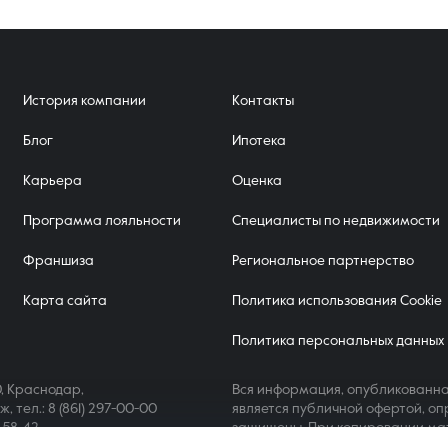
История компании
Контакты
Блог
Ипотека
Карьера
Оценка
Программа лояльности
Специалисты по недвижимости
Франшиза
Региональное партнерство
Карта сайта
Политика использования Cookie
Политика персональных данных
, Краснодар,
Вся информация, опубликованна
аж,
тел.: 8 (861) 297-00-00
является публичной офертой, оп
4-58-42
защищены. При копировании ма