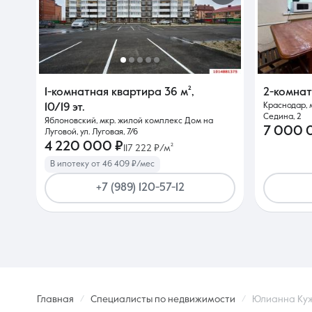
1-комнатная квартира
36 м²
,
2-комна
Краснодар, 
10/19 эт.
Седина, 2
Яблоновский, мкр. жилой комплекс Дом на
7 000 
Луговой, ул. Луговая, 7/6
4 220 000 ₽
117 222 ₽/м²
В ипотеку от 46 409 ₽/мес
+7 (989) 120-57-12
Главная
Специалисты по недвижимости
Юлианна Ку