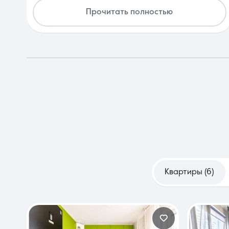
вы нашли именно то, что нам было нужно и были с нами
Прочитать полностью
до конца!!! С огромной благодарностью и уважением
семья Мининых ❤️
Квартиры (6)