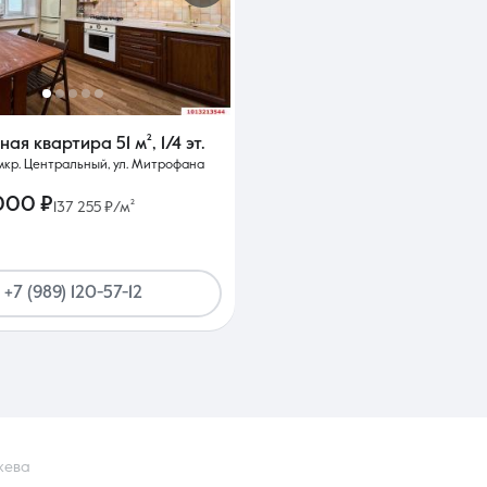
тная квартира
51 м²
,
1/4 эт.
мкр. Центральный, ул. Митрофана
000 ₽
137 255 ₽/м²
+7 (989) 120-57-12
жева