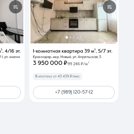
²
,
4/16 эт.
1-комнатная квартира
39 м²
,
5/7 эт.
1, ул. имени
Краснодар, мкр. Новый, ул. Апрельская, 5
3 950 000 ₽
99 246 ₽/м²
В ипотеку от 43 439 ₽/мес
+7 (989) 120-57-12