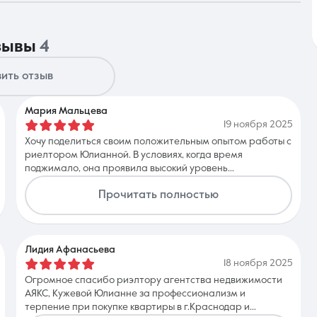
тзывы
4
Контакты
ить отзыв
Мария Мальцева
19 ноября 2025
Хочу поделиться своим положительным опытом работы с
8 (861) 297-00-00
риелтором Юлианной. В условиях, когда время
поджимало, она проявила высокий уровень
Ежедневно с 08:30 до 20:00
профессионализма и оперативности. Юлианна
Прочитать полностью
предложила несколько отличных вариантов, которые
соответствовали нашим требованиям, и всегда была на
связи, отвечая на все вопросы. Благодаря её усилиям мы
успели в сроки и успешно завершили очень сложную
сделку, с привлечением донора. Особо хочу отметить,
Лидия Афанасьева
что она компенсировала затраты на повторную
18 ноября 2025
доверенность, что было очень приятно. Рекомендую
Огромное спасибо риэлтору агентства недвижимости
Юлианну всем, кто ищет надежного специалиста в сфере
АЯКС, Кужевой Юлианне за профессионализм и
недвижимости!
терпение при покупке квартиры в г.Краснодар и