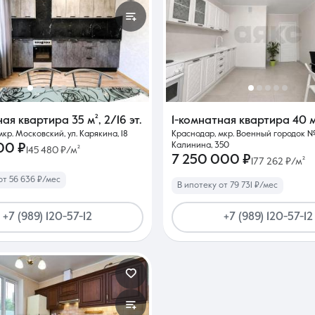
ная квартира
35 м²
,
2/16 эт.
1-комнатная квартира
40 м
кр. Московский, ул. Карякина, 18
Краснодар, мкр. Военный городок № 
Калинина, 350
00 ₽
145 480 ₽/м²
7 250 000 ₽
177 262 ₽/м²
от 56 636 ₽/мес
В ипотеку от 79 731 ₽/мес
+7 (989) 120-57-12
+7 (989) 120-57-12