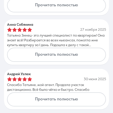
ответы на все вопросы. Очень ответственно подошла к
Прочитать полностью
моему вопросу покупки квартиры и как-то легко и быстро я
приобрела недвижимость. Огромная благодарность
Татьяне за помощь, за то, что всегда была рядом,
консультировать, помогала во всем. Вы очень добрый,
чуткий и отзывчивый человек!
Анна Собянина
27 ноября 2025
Татьяна Зинец- это лучший специалист по квартирам! Она
знает всё! Разбирается во всех ньюансах, помогла мне
купить квартиру за 1 день. Подошла к делу с такой
ответственностью, как будто себе покупает. К тому же
Прочитать полностью
очень чуткий и отзывчивый человек! Буду всем
рекомендовать только вас! Благодарю за помощь в выборе
квартиры!
Андрей Узлюк
30 июня 2025
Спасибо Татьяне, мой агент. Продала участок
дистанционно. Всё было чётко и быстро. Спасибо
Прочитать полностью