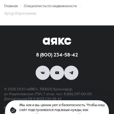
Главная
Специалисты по недвижимости
Артур Карагишиев
8 (800) 234-58-42
© 2026 ООО «АЯКС», 350020, Краснодар,
ул. Рашпилевская, 179/1, 7 этаж,
тел.: 8 (861) 297-00-00
Для регионов РФ
8 (800) 234-58-42
Мы, как и вы, ценим уют и безопасность. Чтобы наш
Вся информация, опубликованная на сайте, носит только
сайт подстраивался под ваши нужды, как
информационный характер и не является публичной офертой,