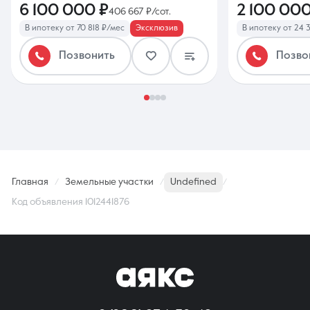
6 100 000 ₽
2 100 000
406 667 ₽/сот.
В ипотеку от 70 818 ₽/мес
Эксклюзив
В ипотеку от 24 
Позвонить
Позво
Главная
Земельные участки
Undefined
Код объявления 1012441876