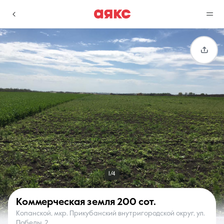
г. Краснодар
Избранное
Сравнение
0 объявлений
0 объявлений
Недвижимость
Услуги
1/4
Коммерческая земля
200 сот.
Копанской, мкр. Прикубанский внутригородской округ, ул.
О компании
Контакты
Победы, 2