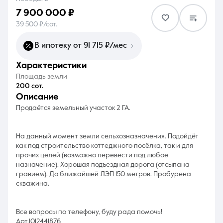
7 900 000 ₽
39 500 ₽/сот.
В ипотеку от 91 715 ₽/мес
характеристики
8 (861) 297-00-00
Площадь земли
Ежедневно с 08:30 до 20:00
200 сот.
описание
Продаётся земельный участок 2 ГА.
На данный момент земли сельхозназначения. Подойдёт
как под строительство коттеджного посёлка, так и для
прочих целей (возможно перевести под любое
назначение). Хорошая подъездная дорога (отсыпана
гравием). До ближайшей ЛЭП 150 метров. Пробурена
скважина.
Все вопросы по телефону, буду рада помочь!
Арт.1012441876