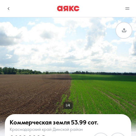
г. Краснодар
Избранное
Сравнение
0 объявлений
0 объявлений
Недвижимость
Услуги
1/4
Коммерческая земля
53.99 сот.
Краснодарский край Динской район
О компании
Контакты