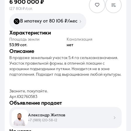
6 900 000 ₽
127 801 ₽/сот.
В ипотеку от 80 106 ₽/мес
характеристики
8 (861) 297-00-00
Площадь земли
Канализация
53.99 сот.
нет
Ежедневно с 08:30 до 20:00
описание
В продаже земельный участок 5.4 га сельхозназначения.
Участок правильной формы, в отличной локации с
хорошими подъездными путями. Находится не в зоне
подтопления. Подходит под выращивание любой культуры.
Звоните, покупайте.
Арт.1012760583
объявление продает
Александр Житлов
+7 (989) 120-58-12