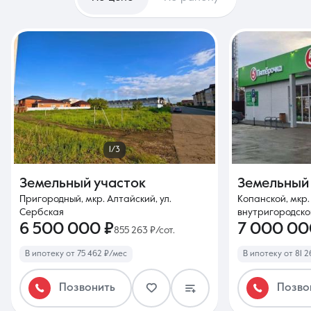
1/3
Земельный участок
Земельный
Пригородный, мкр. Алтайский, ул.
Копанской, мкр
Сербская
внутригородской
6 500 000 ₽
7 000 00
855 263 ₽/сот.
В ипотеку от 75 462 ₽/мес
В ипотеку от 81 2
Позвонить
Позво