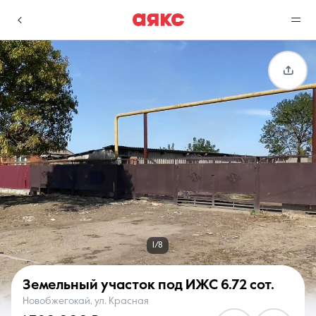
г. Краснодар
Избранное
Сравнение
0 объявлений
0 объявлений
Недвижимость
Услуги
1/8
Земельный участок под ИЖС
6.72 сот.
Новобжегокай, ул. Красная
О компании
Контакты