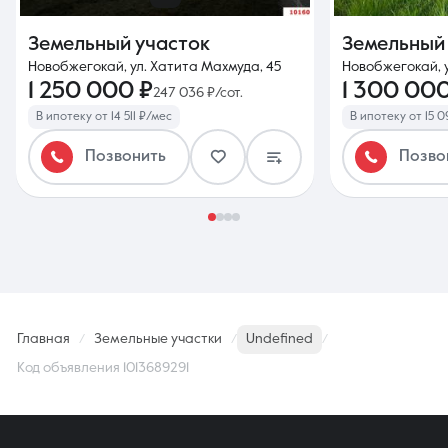
Земельный участок
Земельный
Новобжегокай, ул. Хатита Махмуда, 45
Новобжегокай, 
1 250 000 ₽
1 300 000
247 036 ₽/сот.
В ипотеку от 14 511 ₽/мес
В ипотеку от 15 
Позвонить
Позво
Главная
Земельные участки
Undefined
Код объявления 1013689291