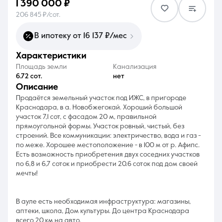
1 390 000 ₽
206 845 ₽/сот.
В ипотеку от 16 137 ₽/мес
характеристики
8 (861) 297-00-00
Площадь земли
Канализация
6.72 сот.
нет
Ежедневно с 08:30 до 20:00
описание
Продаётся земельный участок под ИЖС, в пригороде
Краснодара, в а. Новобжегокай. Хороший большой
участок 7,1 сот, с фасадом 20 м, правильной
прямоугольной формы. Участок ровный, чистый, без
строений. Все коммуникации: электричество, вода и газ -
по меже. Хорошее местоположение - в 100 м от р. Афипс.
Есть возможность приобретения двух соседних участков
по 6,8 и 6,7 соток и приобрести 20.6 соток под дом своей
мечты!
В ауле есть необходимая инфраструктура: магазины,
аптеки, школа, Дом культуры. До центра Краснодара
всего 20 км на авто.