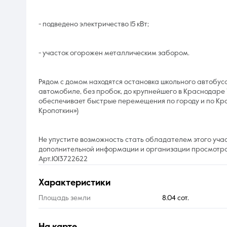
- подведено электричество 15 кВт;
- участок огорожен металлическим забором.
Рядом с домом находятся остановка школьного автобуса,
автомобиле, без пробок, до крупнейшего в Краснодаре 
обеспечивает быстрые перемещения по городу и по Кра
Кропоткин»)
Не упустите возможность стать обладателем этого учас
дополнительной информации и организации просмотра
Арт.1013722622
характеристики
Площадь земли
8.04 сот.
на карте