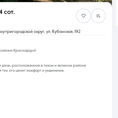
4 сот.
Контакты
утригородской округ, ул. Кубанская, 192
 районе Краснодара!
8 (861) 297-00-00
дачи, расположенное в тихом и зеленом районе
Ежедневно с 08:30 до 20:00
тех, кто ценит комфорт и уединение.