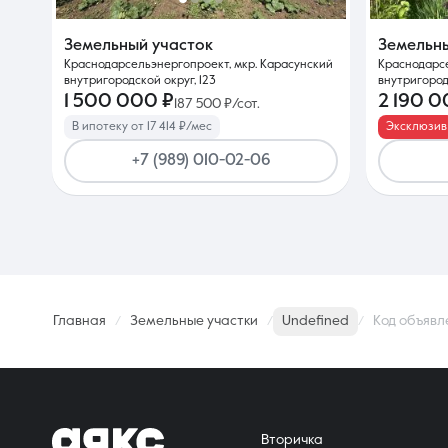
Земельный участок
Земельн
Краснодарсельэнергопроект, мкр. Карасунский
Краснодарсе
внутригородской округ, 123
внутригород
1 500 000 ₽
2 190 0
187 500 ₽/сот.
В ипотеку от 17 414 ₽/мес
Эксклюзив
+7 (989) 010-02-06
Главная
Земельные участки
Undefined
Код объявл
Вторичка