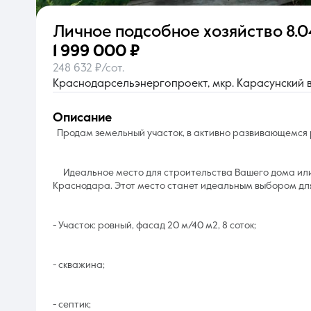
Личное подсобное хозяйство
8.0
О компании
1 999 000 ₽
248 632 ₽/сот.
Краснодарсельэнергопроект, мкр. Карасунский вн
описание
Продам земельный участок, в активно развивающемся
Идеальное место для строительства Вашего дома или 
Краснодара. Этот место станет идеальным выбором для 
- Участок: ровный, фасад 20 м/40 м2, 8 соток;
- скважина;
- септик;