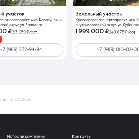
ый участок
Земельный участок
льэнергопроект, мкр. Карасунский
Краснодарсельэнергопроект, мкр. 
ской округ, ул. Западная
внутригородской округ, ул. Кубанская
00 ₽
1 999 000 ₽
213 659 ₽/сот.
249 875 ₽/сот.
+7 (989) 232-94-94
+7 (989) 010-02-0
ения 1013722622
История компании
Контакты