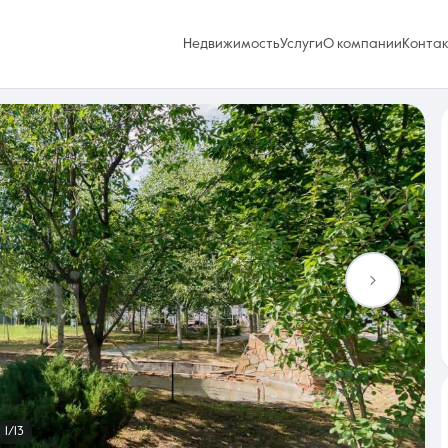
Недвижимость
Услуги
О компании
Конта
Избранное
0 объявлений
Услуги
1/13