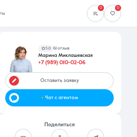
0
0
кты
61 отзыв
5.0
Марина Миклашевская
+7 (989) 010-02-06
Сравнение
0 объявлений
Оставить заявку
.
Чат с агентом
Поделиться