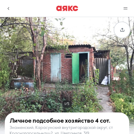
г. Краснодар
Избранное
Сравнение
0 объявлений
0 объявлений
Недвижимость
Услуги
1/5
Личное подсобное хозяйство
4 сот.
Знаменский, Карасунский внутригородской округ, ст
О компании
Контакты
Краснодарсельмаш-2, ул. Цветочная, 319