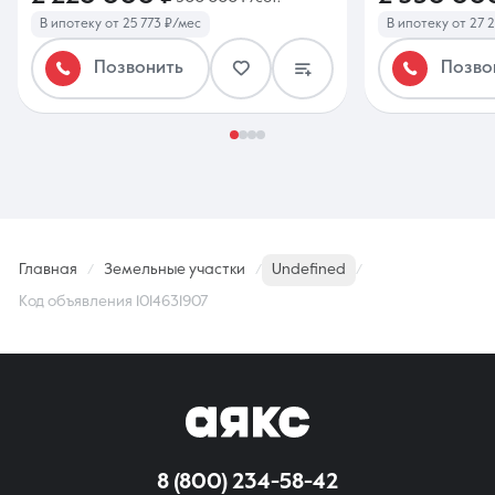
В ипотеку от 25 773 ₽/мес
В ипотеку от 27 
Позвонить
Позво
Главная
Земельные участки
Undefined
Код объявления 1014631907
8 (800) 234-58-42